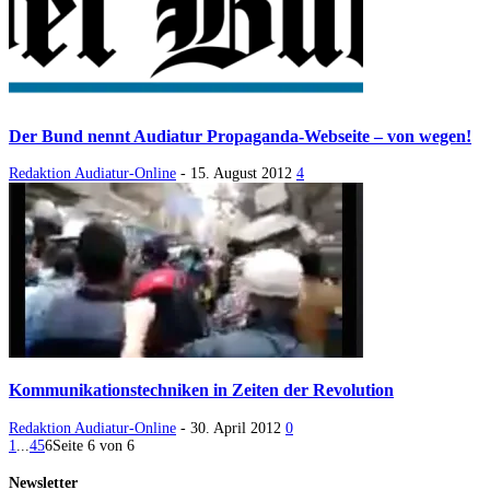
Der Bund nennt Audiatur Propaganda-Webseite – von wegen!
Redaktion Audiatur-Online
-
15. August 2012
4
Kommunikationstechniken in Zeiten der Revolution
Redaktion Audiatur-Online
-
30. April 2012
0
1
...
4
5
6
Seite 6 von 6
Newsletter