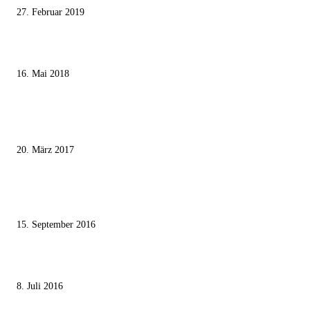
27. Februar 2019
Ägypter stoppten die Gaza-Grenzunruhen
16. Mai 2018
MEISTKOMMENTIERT
Wie der Iran den israelischen Golan «befreien» will
20. März 2017
Knesset-Abgeordnete Hanin Zoabi: „Wir können der Idee eines jüdischen
Staates nicht zustimmen“
15. September 2016
Die unerwünschte Offenbarung eines deutschen Syrers
8. Juli 2016
KATEGORIEN