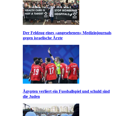
Der Feldzug eines «angesehenen» Medizinjournals
gegen israelische Ärzte
Ägypten verliert ein Fussballspiel und schuld sind
die Juden