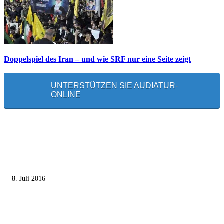
Doppelspiel des Iran – und wie SRF nur eine Seite zeigt
UNTERSTÜTZEN SIE AUDIATUR-
ONLINE
MEISTGELESEN
Die unerwünschte Offenbarung eines deutschen Syrers
8. Juli 2016
Pressefreiheit Fehlanzeige – Wie deutsche Politiker unliebsame Journaliste
mundtot machen wollen