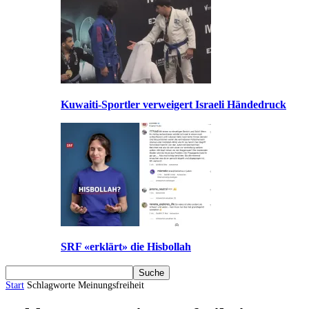
Kuwaiti-Sportler verweigert Israeli Händedruck
SRF «erklärt» die Hisbollah
Start
Schlagworte
Meinungsfreiheit