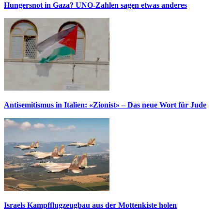
Hungersnot in Gaza? UNO-Zahlen sagen etwas anderes
Antisemitismus in Italien: «Zionist» – Das neue Wort für Jude
Israels Kampfflugzeugbau aus der Mottenkiste holen