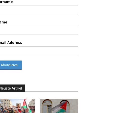
orname
ame
mail Address
Neuste Artikel