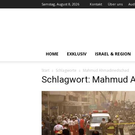
Samstag, August 8, 2026
Kontakt
Über uns
Aud
Audiatur-
Online
HOME
EXKLUSIV
ISRAEL & REGION
Start
Schlagworte
Mahmud Ahmadinedschad
Schlagwort: Mahmud 