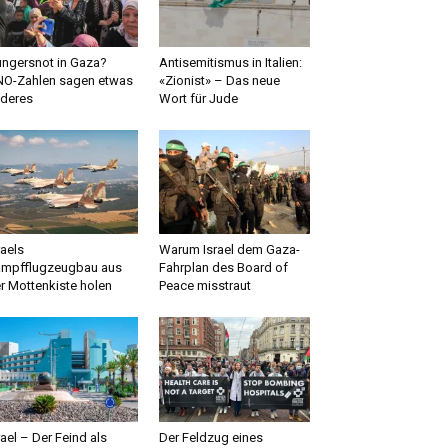
ngersnot in Gaza?
Antisemitismus in Italien:
O-Zahlen sagen etwas
«Zionist» – Das neue
deres
Wort für Jude
raels
Warum Israel dem Gaza-
mpfflugzeugbau aus
Fahrplan des Board of
r Mottenkiste holen
Peace misstraut
rael – Der Feind als
Der Feldzug eines