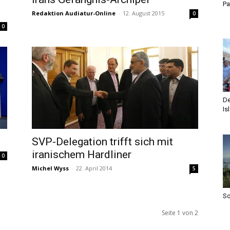
Pa
Redaktion Audiatur-Online
-
12. August 2015
0
0
De
Is
SVP-Delegation trifft sich mit
iranischem Hardliner
0
Michel Wyss
-
22. April 2014
5
S
Seite 1 von 2