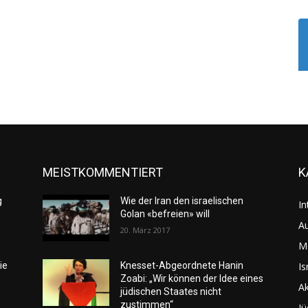
MEISTKOMMENTIERT
K
g
Wie der Iran den israelischen
In
Golan «befreien» will
Au
20. März 2017
M
Is
ie
Knesset-Abgeordnete Hanin
Zoabi: „Wir können der Idee eines
Ak
jüdischen Staates nicht
zustimmen“
Jü