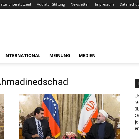
iatur unterstützen!
Audiatur Stiftung
Newsletter
Impressum
Datenschut
INTERNATIONAL
MEINUNG
MEDIEN
Ahmadinedschad
Un
re
ü
Os
je
en