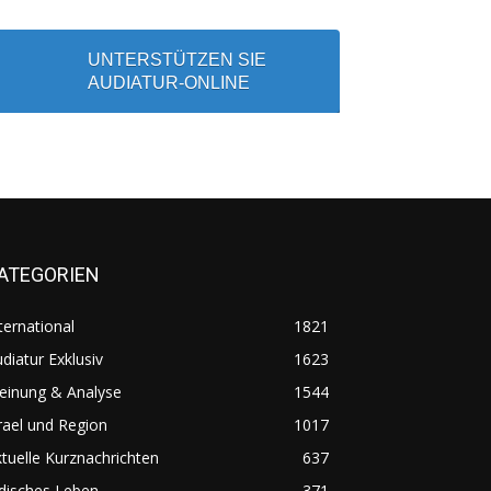
UNTERSTÜTZEN SIE
AUDIATUR-ONLINE
ATEGORIEN
ternational
1821
diatur Exklusiv
1623
einung & Analyse
1544
rael und Region
1017
tuelle Kurznachrichten
637
disches Leben
371