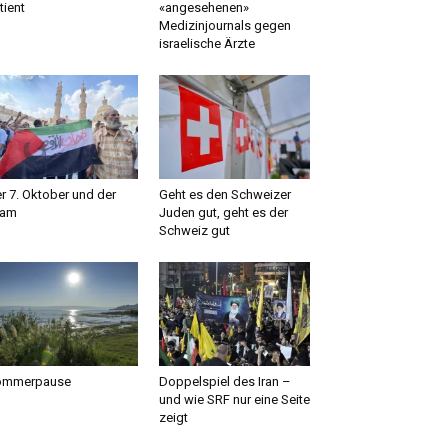
tient
«angesehenen»
Medizinjournals gegen
israelische Ärzte
r 7. Oktober und der
Geht es den Schweizer
lam
Juden gut, geht es der
Schweiz gut
ommerpause
Doppelspiel des Iran –
und wie SRF nur eine Seite
zeigt