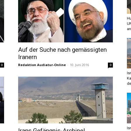
Hu
UN
an
Auf der Suche nach gemässigten
Iranern
Redaktion Audiatur-Online
-
10. Juni 2016
0
0
Is
Ka
de
Is
Irans Gefängnis-Archipel