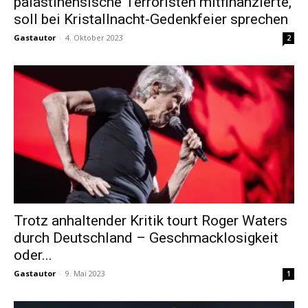
palästinensische Terroristen mitfinanzierte,
soll bei Kristallnacht-Gedenkfeier sprechen
Gastautor
-
4. Oktober 2023
2
Trotz anhaltender Kritik tourt Roger Waters
durch Deutschland – Geschmacklosigkeit
oder...
Gastautor
-
9. Mai 2023
1