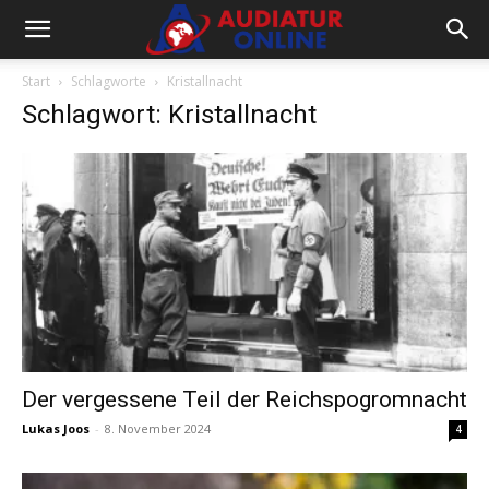
Start
Schlagworte
Kristallnacht
Schlagwort: Kristallnacht
Der vergessene Teil der Reichspogromnacht
Lukas Joos
-
8. November 2024
4