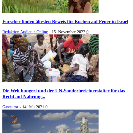
Forscher finden ältesten Beweis für Kochen auf Feuer in Israel
Redaktion Audiatur-Online
-
15. November 2022
0
Die Welt hungert und der UN-Sonderberichterstatter für das
Recht auf Nahrung...
Gastautor
-
14. Juli 2021
0