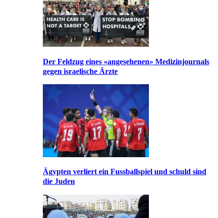
Der Feldzug eines «angesehenen» Medizinjournals
gegen israelische Ärzte
Ägypten verliert ein Fussballspiel und schuld sind
die Juden