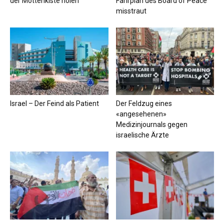
der Mottenkiste holen
Fahrplan des Board of Peace
misstraut
Israel – Der Feind als Patient
Der Feldzug eines
«angesehenen»
Medizinjournals gegen
israelische Ärzte