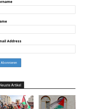
orname
ame
mail Address
Neuste Artikel