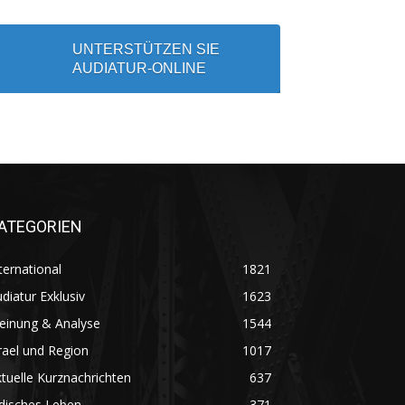
UNTERSTÜTZEN SIE
AUDIATUR-ONLINE
ATEGORIEN
ternational
1821
diatur Exklusiv
1623
einung & Analyse
1544
rael und Region
1017
tuelle Kurznachrichten
637
disches Leben
371