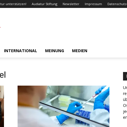
tur unterstützen!
Audiatur Stiftung
Newsletter
Impressum
Datenschutz
INTERNATIONAL
MEINUNG
MEDIEN
el
Un
re
ü
Os
je
en