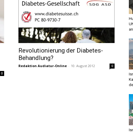
Hu
UN
an
Revolutionierung der Diabetes-
Behandlung?
Redaktion Audiatur-Online
-
10. August 2012
0
0
Is
Ka
de
Is