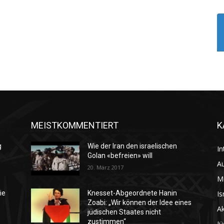
MEISTKOMMENTIERT
K
g
Wie der Iran den israelischen
In
Golan «befreien» will
Au
20. März 2017
M
Is
ie
Knesset-Abgeordnete Hanin
Zoabi: „Wir können der Idee eines
Ak
jüdischen Staates nicht
zustimmen“
Jü