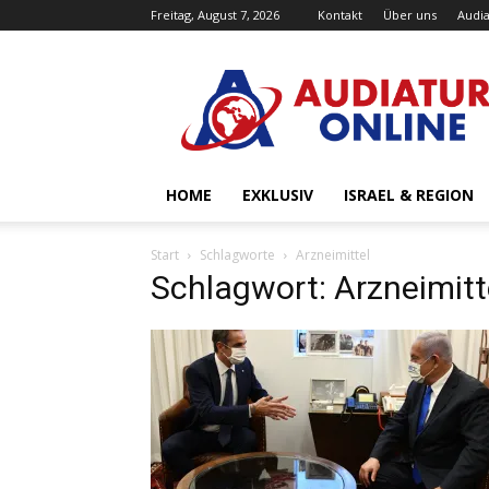
Freitag, August 7, 2026
Kontakt
Über uns
Audia
Audiatur-
Online
HOME
EXKLUSIV
ISRAEL & REGION
Start
Schlagworte
Arzneimittel
Schlagwort: Arzneimitt