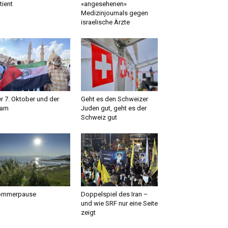
tient
«angesehenen»
Medizinjournals gegen
israelische Ärzte
r 7. Oktober und der
Geht es den Schweizer
lam
Juden gut, geht es der
Schweiz gut
ommerpause
Doppelspiel des Iran –
und wie SRF nur eine Seite
zeigt