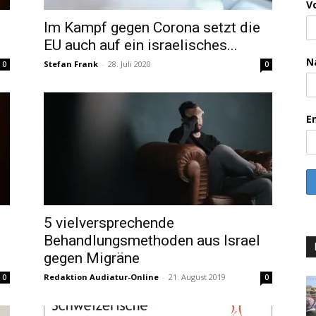
V
Im Kampf gegen Corona setzt die
EU auch auf ein israelisches...
N
Stefan Frank
-
28. Juli 2020
0
0
E
5 vielversprechende
Behandlungsmethoden aus Israel
gegen Migräne
Redaktion Audiatur-Online
-
21. August 2019
0
0