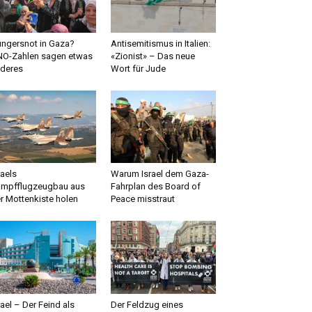
ngersnot in Gaza?
Antisemitismus in Italien:
O-Zahlen sagen etwas
«Zionist» – Das neue
deres
Wort für Jude
raels
Warum Israel dem Gaza-
mpfflugzeugbau aus
Fahrplan des Board of
r Mottenkiste holen
Peace misstraut
rael – Der Feind als
Der Feldzug eines