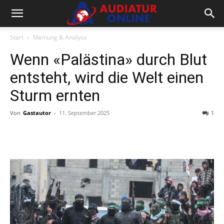
Start
Meinung & Analyse
Wenn «Palästina» durch Blut
entsteht, wird die Welt einen
Sturm ernten
Von
Gastautor
-
11. September 2025
1
Facebook
X
Telegram
WhatsA