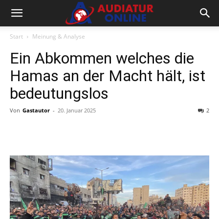
Start
Meinung & Analyse
Ein Abkommen welches die
Hamas an der Macht hält, ist
bedeutungslos
Von
Gastautor
-
20. Januar 2025
2
Facebook
X
Telegram
WhatsA