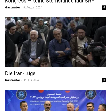
Kongress – keine Sternstunde laut SRF
Gastautor
-
9. August 2024
6
Die Iran-Lüge
Gastautor
-
11. Juli 2024
0