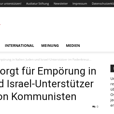
ur unterstützen!
Audiatur Stiftung
Newsletter
Impressum
Datenschutzerkl
INTERNATIONAL
MEINUNG
MEDIEN
pörung in Italien: Juden und Israel-Unterstützer im Fadenkreuz...
orgt für Empörung in
Un
d Israel-Unterstützer
r
ü
von Kommunisten
Os
je
e
0