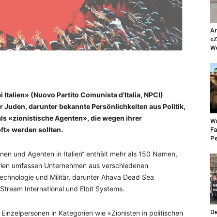
An
«Z
Wo
talien» (Nuovo Partito Comunista d’Italia, NPCI)
her Juden, darunter bekannte Persönlichkeiten aus Politik,
ls «zionistische Agenten», die wegen ihrer
Wa
ft» werden sollten.
Fa
Pe
ionen und Agenten in Italien“ enthält mehr als 150 Namen,
orien umfassen Unternehmen aus verschiedenen
Technologie und Militär, darunter Ahava Dead Sea
Stream International und Elbit Systems.
De
 Einzelpersonen in Kategorien wie «Zionisten in politischen