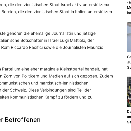
«a
nen, die den zionistischen Staat Israel aktiv unterstützen»
Me
Bereich, die den zionistischen Staat in Italien unterstützen
is
ste gehören die ehemalige Journalistin und jetzige
talienische Botschafter in Israel Luigi Mattiolo, der
Rom Riccardo Pacifici sowie die Journalisten Maurizio
Ge
Ju
Sc
artei um eine eher marginale Kleinstpartei handelt, hat
en Zorn von Politikern und Medien auf sich gezogen. Zudem
ommunistischen und marxistisch-leninistischen
n der Schweiz. Diese Verbindungen sind Teil der
weiten kommunistischen Kampf zu fördern und zu
Do
un
er Betroffenen
Se