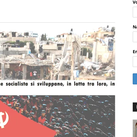
V
WhatsApp
Email
Drucken
Li
N
E