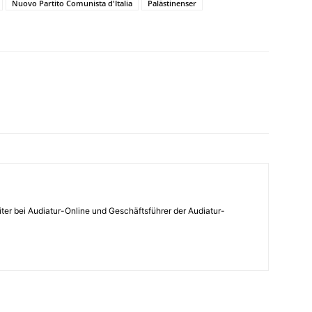
Nuovo Partito Comunista d'Italia
Palästinenser
WhatsApp
Email
Drucken
Li
iter bei Audiatur-Online und Geschäftsführer der Audiatur-