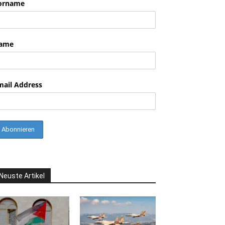
orname
nkedin
ame
mail Address
Neuste Artikel