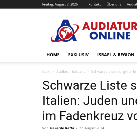
Freitag, August 7, 2026
Kontakt
Über uns
Audiat
Audiatur-
Online
HOME
EXKLUSIV
ISRAEL & REGION
Start
Audiatur Exklusiv
Schwarze Liste sorgt für Em
Schwarze Liste s
Italien: Juden un
im Fadenkreuz 
Von
Gerardo Raffa
-
27. August 2024