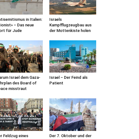
tisemitismus in Italien:
Israels
ionist» – Das neue
Kampfflugzeugbau aus
rt für Jude
der Mottenkiste holen
rum Israel dem Gaza-
Israel – Der Feind als
hrplan des Board of
Patient
ace misstraut
r Feldzug eines
Der 7. Oktober und der