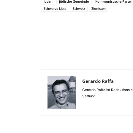
Juden
jüdische Gemeinde
Kommunistische Partei
Schwarze Liste
Schweiz
Zionisten
Facebook
X
Telegram
Gerardo Raffa
Gerardo Raffa ist Redaktionsle
Stiftung.