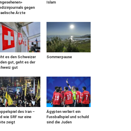
ngesehenen»
Islam
dizinjournals gegen
raelische Ärzte
ht es den Schweizer
Sommerpause
den gut, geht es der
hweiz gut
ppelspiel des Iran –
Ägypten verliert ein
d wie SRF nur eine
Fussballspiel und schuld
ite zeigt
sind die Juden