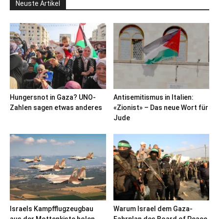
Neuste Artikel
Hungersnot in Gaza? UNO-
Antisemitismus in Italien:
Zahlen sagen etwas anderes
«Zionist» – Das neue Wort für
Jude
Israels Kampfflugzeugbau
Warum Israel dem Gaza-
aus der Mottenkiste holen
Fahrplan des Board of Peace