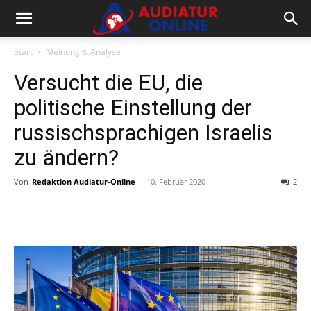
Start
Meinung & Analyse
Versucht die EU, die
politische Einstellung der
russischsprachigen Israelis
zu ändern?
Von
Redaktion Audiatur-Online
-
10. Februar 2020
2
Facebook
X
Telegram
WhatsA