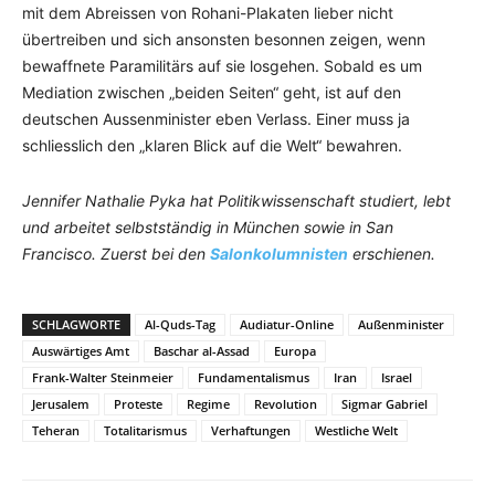
mit dem Abreissen von Rohani-Plakaten lieber nicht
übertreiben und sich ansonsten besonnen zeigen, wenn
bewaffnete Paramilitärs auf sie losgehen. Sobald es um
Mediation zwischen „beiden Seiten“ geht, ist auf den
deutschen Aussenminister eben Verlass. Einer muss ja
schliesslich den „klaren Blick auf die Welt“ bewahren.
Jennifer Nathalie Pyka hat Politikwissenschaft studiert, lebt
und arbeitet selbstständig in München sowie in San
Francisco. Zuerst bei den
Salonkolumnisten
erschienen.
SCHLAGWORTE
Al-Quds-Tag
Audiatur-Online
Außenminister
Auswärtiges Amt
Baschar al-Assad
Europa
Frank-Walter Steinmeier
Fundamentalismus
Iran
Israel
Jerusalem
Proteste
Regime
Revolution
Sigmar Gabriel
Teheran
Totalitarismus
Verhaftungen
Westliche Welt