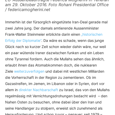
am 29. Oktober 2016. Foto Rohani Presidential Office
/ federicamogherini.net
Immerhin ist der fürsorglich eingetütete Iran-Deal gerade mal
zwei Jahre jung. Der damals amtierende Aussenminister
Frank-Walter Steinmeier erblickte darin einen
„historischen
Erfolg der Diplomatie“
. Da wäre es schade, wenn das junge
Glück nach so kurzer Zeit schon wieder dahin wäre, nur weil
ein paar wütende Iraner dazwischen funken und ein Leben
ohne Tyrannei fordern. Auch die Mullahs sehen das ähnlich,
erlaubt ihnen das Atomabkommen doch, die nuklearen
Ziele
weiterzuverfolgen
und dabei mit westlichen Milliarden
die Vorherrschaft in der Region zu zementieren. Ob im
Gazastreifen, im Jemen, im Libanon oder in Syrien, dort vor
allem in
direkter Nachbarschaft
zu Israel, das von den Mullahs
regelmässig mit Vernichtungsdrohungen bedacht wird – den
Nahen Osten zu besuchen, ohne dabei über den Iran und
seine Handlanger zu stolpern, erweist sich zunehmend als
Herausforderung. Und schon zuvor – genauer: seit 1979 –