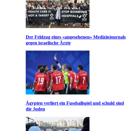
Der Feldzug eines «angesehenen» Medizinjournals
gegen israelische Ärzte
Ägypten verliert ein Fussballspiel und schuld sind
die Juden