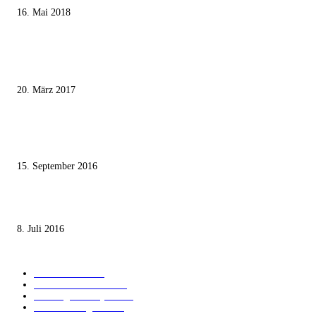
16. Mai 2018
MEISTKOMMENTIERT
Wie der Iran den israelischen Golan «befreien» will
20. März 2017
Knesset-Abgeordnete Hanin Zoabi: „Wir können der Idee eines jüdischen
Staates nicht zustimmen“
15. September 2016
Die unerwünschte Offenbarung eines deutschen Syrers
8. Juli 2016
KATEGORIEN
International
1821
Audiatur Exklusiv
1623
Meinung & Analyse
1544
Israel und Region
1017