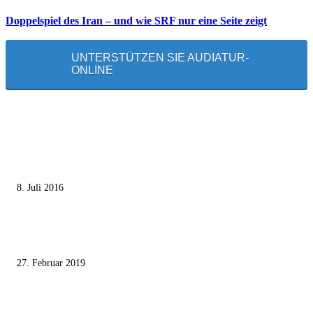
Doppelspiel des Iran – und wie SRF nur eine Seite zeigt
UNTERSTÜTZEN SIE AUDIATUR-
ONLINE
MEISTGELESEN
Die unerwünschte Offenbarung eines deutschen Syrers
8. Juli 2016
Pressefreiheit Fehlanzeige – Wie deutsche Politiker unliebsame Journaliste
mundtot machen wollen
27. Februar 2019
Ägypter stoppten die Gaza-Grenzunruhen