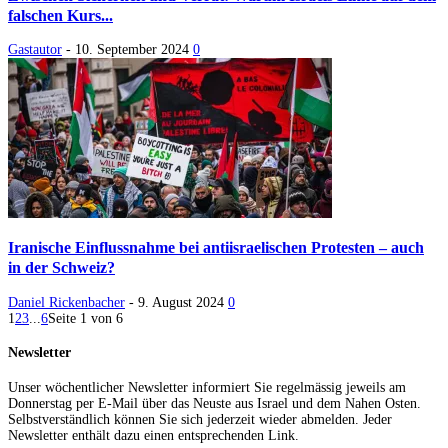
falschen Kurs...
Gastautor
-
10. September 2024
0
Iranische Einflussnahme bei antiisraelischen Protesten – auch
in der Schweiz?
Daniel Rickenbacher
-
9. August 2024
0
1
2
3
...
6
Seite 1 von 6
Newsletter
Unser wöchentlicher Newsletter informiert Sie regelmässig jeweils am
Donnerstag per E-Mail über das Neuste aus Israel und dem Nahen Osten.
Selbstverständlich können Sie sich jederzeit wieder abmelden. Jeder
Newsletter enthält dazu einen entsprechenden Link.