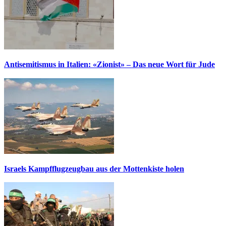
Antisemitismus in Italien: «Zionist» – Das neue Wort für Jude
Israels Kampfflugzeugbau aus der Mottenkiste holen