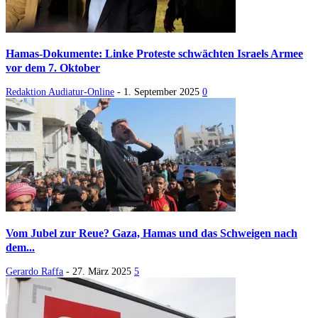
Hamas-Dokumente: Linke Proteste schwächten Israels Armee
vor dem 7. Oktober
Redaktion Audiatur-Online
-
1. September 2025
0
Vom Jubel zur Reue? Gaza, Hamas und das Schweigen nach
dem...
Gerardo Raffa
-
27. März 2025
5