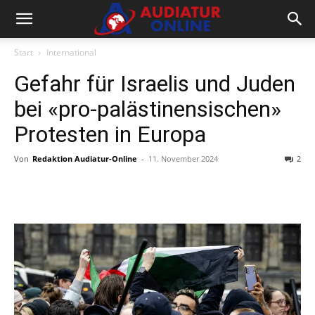
Start
International
Gefahr für Israelis und Juden
bei «pro-palästinensischen»
Protesten in Europa
Von
Redaktion Audiatur-Online
-
11. November 2024
2
Facebook
X
Telegram
WhatsA