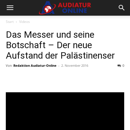
Start
Videos
Das Messer und seine
Botschaft – Der neue
Aufstand der Palästinenser
Von
Redaktion Audiatur-Online
-
2. November 2016
0
Facebook
X
Telegram
WhatsA