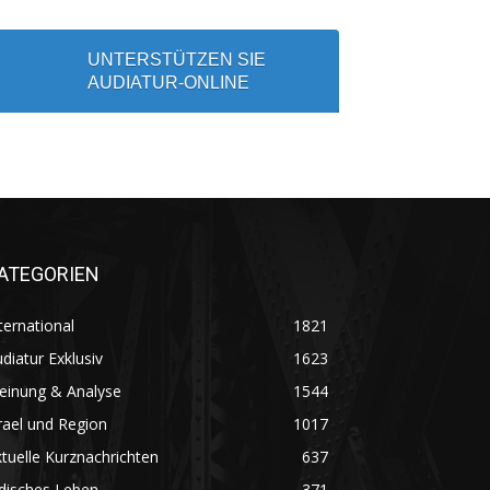
UNTERSTÜTZEN SIE
AUDIATUR-ONLINE
ATEGORIEN
ternational
1821
diatur Exklusiv
1623
einung & Analyse
1544
rael und Region
1017
tuelle Kurznachrichten
637
disches Leben
371