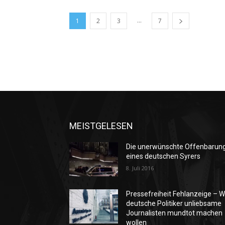
...
1
2
3
7
MEISTGELESEN
Die unerwünschte Offenbarun
eines deutschen Syrers
8. Juli 2016
Pressefreiheit Fehlanzeige – W
deutsche Politiker unliebsame
Journalisten mundtot machen
wollen