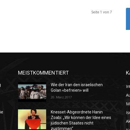
Seite 1 von 7
MEISTKOMMENTIERT
K
g
Wie der Iran den israelischen
In
Golan «befreien» will
Au
20. März 2017
M
Is
ie
Knesset-Abgeordnete Hanin
Zoabi: „Wir können der Idee eines
Ak
jüdischen Staates nicht
zustimmen“
Jü