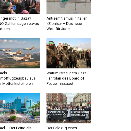
ngersnot in Gaza?
Antisemitismus in Italien:
O-Zahlen sagen etwas
«Zionist» – Das neue
deres
Wort für Jude
raels
Warum Israel dem Gaza-
mpfflugzeugbau aus
Fahrplan des Board of
r Mottenkiste holen
Peace misstraut
rael – Der Feind als
Der Feldzug eines