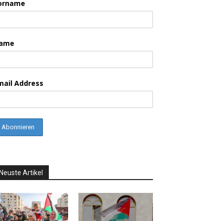
orname
ame
mail Address
Neuste Artikel