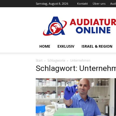
Samstag, August 8, 2026
Kontakt
Über uns
Aud
Audiatur-
Online
HOME
EXKLUSIV
ISRAEL & REGION
Start
Schlagworte
Unternehmen
Schlagwort: Unterneh