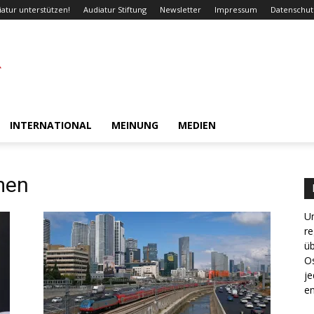
iatur unterstützen!
Audiatur Stiftung
Newsletter
Impressum
Datenschut
INTERNATIONAL
MEINUNG
MEDIEN
men
Un
re
ü
Os
je
en