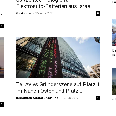
Pa
Elektroauto-Batterien aus Israel
t
Gastautor
-
25. April 2023
0
0
De
Is
Tel Avivs Gründerszene auf Platz 1
im Nahen Osten und Platz...
Redaktion Audiatur-Online
-
15. Juni 2022
1
S
0