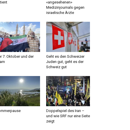
tient
«angesehenen»
Medizinjournals gegen
israelische Ärzte
r 7. Oktober und der
Geht es den Schweizer
lam
Juden gut, geht es der
Schweiz gut
ommerpause
Doppelspiel des Iran –
und wie SRF nur eine Seite
zeigt