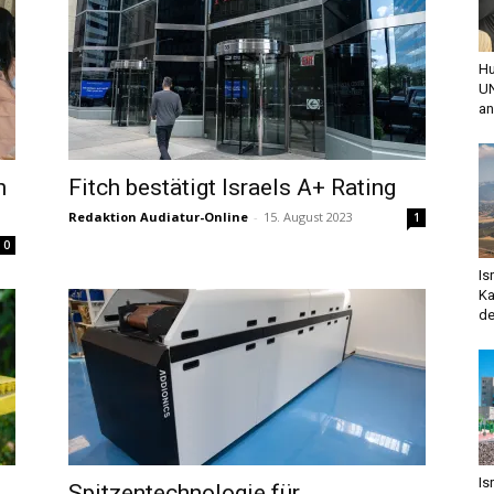
Hu
UN
an
n
Fitch bestätigt Israels A+ Rating
Redaktion Audiatur-Online
-
15. August 2023
1
0
Is
Ka
de
Is
Spitzentechnologie für