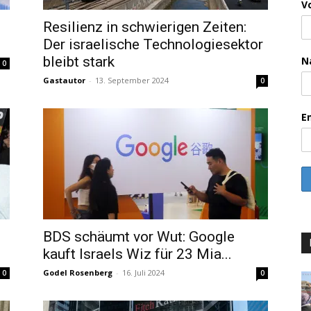
V
Resilienz in schwierigen Zeiten:
Der israelische Technologiesektor
bleibt stark
N
0
Gastautor
-
13. September 2024
0
E
BDS schäumt vor Wut: Google
d
kauft Israels Wiz für 23 Mia...
Godel Rosenberg
-
16. Juli 2024
0
0