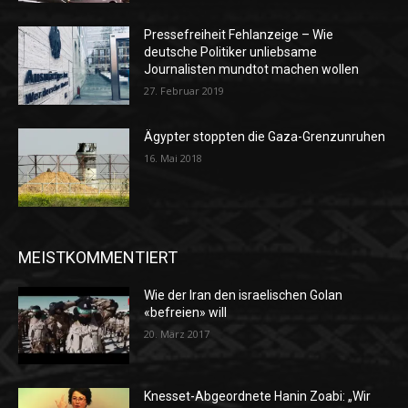
Pressefreiheit Fehlanzeige – Wie
deutsche Politiker unliebsame
Journalisten mundtot machen wollen
27. Februar 2019
Ägypter stoppten die Gaza-Grenzunruhen
16. Mai 2018
MEISTKOMMENTIERT
Wie der Iran den israelischen Golan
«befreien» will
20. März 2017
Knesset-Abgeordnete Hanin Zoabi: „Wir