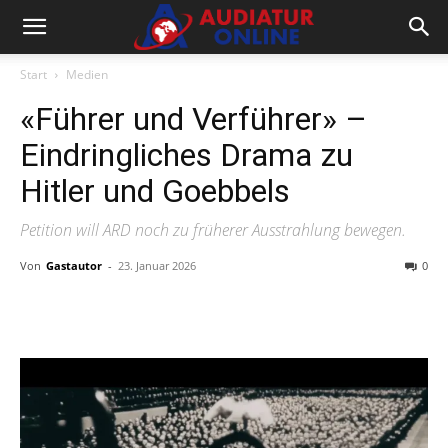
Start
Medien
«Führer und Verführer» –
Eindringliches Drama zu
Hitler und Goebbels
Petition will ARD noch zu früherer Ausstrahlung bewegen.
Von
Gastautor
-
23. Januar 2026
0
Facebook
X
Telegram
WhatsA