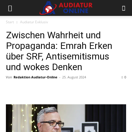
Start
Audiatur Exklusiv
Zwischen Wahrheit und
Propaganda: Emrah Erken
über SRF, Antisemitismus
und wokes Denken
Von
Redaktion Audiatur-Online
-
25. August 2024
0
Facebook
X
Telegram
WhatsApp