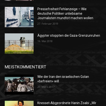
Pressefreiheit Fehlanzeige – Wie
deutsche Politiker unliebsame
Journalisten mundtot machen wollen
27. Februar 2019
Ägypter stoppten die Gaza-Grenzunruhen
16. Mai 2018
MEISTKOMMENTIERT
Wie der Iran den israelischen Golan
«befreien» will
20. März 2017
Knesset-Abgeordnete Hanin Zoabi: „Wir