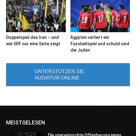
Doppelspiel des Iran – und
Ägypten verliert ein
wie SRF nur eine Seite zeigt
Fussballspiel und schuld sind
die Juden
UNTERSTÜTZEN SIE
AUDIATUR-ONLINE
MEISTGELESEN
Die unerwünschte Offenbarung eines