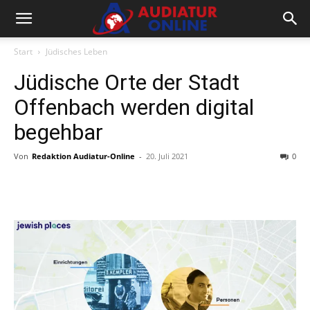
Start
Jüdisches Leben
Jüdische Orte der Stadt
Offenbach werden digital
begehbar
Von
Redaktion Audiatur-Online
-
20. Juli 2021
0
Facebook
X
Telegram
WhatsA