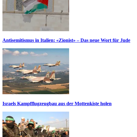
Antisemitismus in Italien: «Zionist» – Das neue Wort für Jude
Israels Kampfflugzeugbau aus der Mottenkiste holen