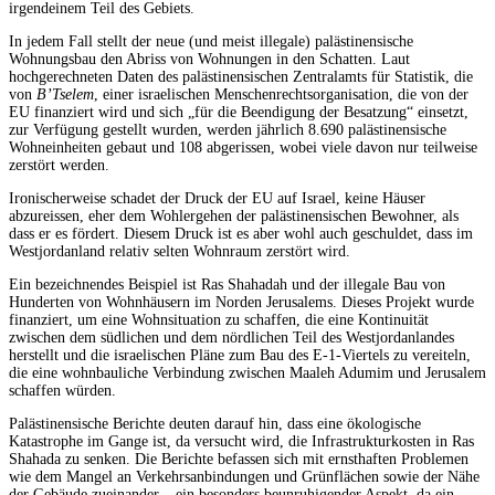
irgendeinem Teil des Gebiets.
In jedem Fall stellt der neue (und meist illegale) palästinensische
Wohnungsbau den Abriss von Wohnungen in den Schatten. Laut
hochgerechneten Daten des palästinensischen Zentralamts für Statistik, die
von
B’Tselem
, einer israelischen Menschenrechtsorganisation, die von der
EU finanziert wird und sich „für die Beendigung der Besatzung“ einsetzt,
zur Verfügung gestellt wurden, werden jährlich 8.690 palästinensische
Wohneinheiten gebaut und 108 abgerissen, wobei viele davon nur teilweise
zerstört werden.
Ironischerweise schadet der Druck der EU auf Israel, keine Häuser
abzureissen, eher dem Wohlergehen der palästinensischen Bewohner, als
dass er es fördert. Diesem Druck ist es aber wohl auch geschuldet, dass im
Westjordanland relativ selten Wohnraum zerstört wird.
Ein bezeichnendes Beispiel ist Ras Shahadah und der illegale Bau von
Hunderten von Wohnhäusern im Norden Jerusalems. Dieses Projekt wurde
finanziert, um eine Wohnsituation zu schaffen, die eine Kontinuität
zwischen dem südlichen und dem nördlichen Teil des Westjordanlandes
herstellt und die israelischen Pläne zum Bau des E-1-Viertels zu vereiteln,
die eine wohnbauliche Verbindung zwischen Maaleh Adumim und Jerusalem
schaffen würden.
Palästinensische Berichte deuten darauf hin, dass eine ökologische
Katastrophe im Gange ist, da versucht wird, die Infrastrukturkosten in Ras
Shahada zu senken. Die Berichte befassen sich mit ernsthaften Problemen
wie dem Mangel an Verkehrsanbindungen und Grünflächen sowie der Nähe
der Gebäude zueinander – ein besonders beunruhigender Aspekt, da ein