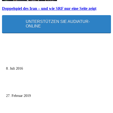
Doppelspiel des Iran – und wie SRF nur eine Seite zeigt
UNTERSTÜTZEN SIE AUDIATUR-
ONLINE
MEISTGELESEN
Die unerwünschte Offenbarung eines deutschen Syrers
8. Juli 2016
Pressefreiheit Fehlanzeige – Wie deutsche Politiker unliebsame Journaliste
mundtot machen wollen
27. Februar 2019
Ägypter stoppten die Gaza-Grenzunruhen