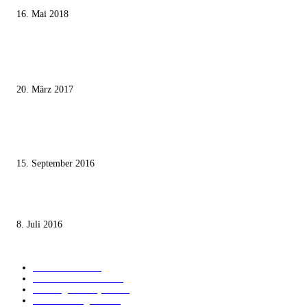
16. Mai 2018
MEISTKOMMENTIERT
Wie der Iran den israelischen Golan «befreien» will
20. März 2017
Knesset-Abgeordnete Hanin Zoabi: „Wir können der Idee eines jüdischen
Staates nicht zustimmen“
15. September 2016
Die unerwünschte Offenbarung eines deutschen Syrers
8. Juli 2016
KATEGORIEN
International
1821
Audiatur Exklusiv
1623
Meinung & Analyse
1544
Israel und Region
1017