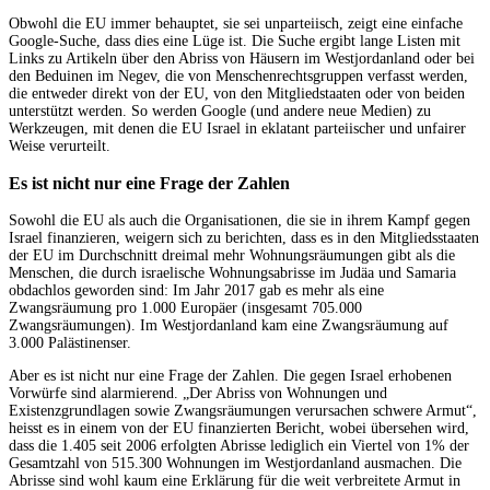
Obwohl die EU immer behauptet, sie sei unparteiisch, zeigt eine einfache
Google-Suche, dass dies eine Lüge ist. Die Suche ergibt lange Listen mit
Links zu Artikeln über den Abriss von Häusern im Westjordanland oder bei
den Beduinen im Negev, die von Menschenrechtsgruppen verfasst werden,
die entweder direkt von der EU, von den Mitgliedstaaten oder von beiden
unterstützt werden. So werden Google (und andere neue Medien) zu
Werkzeugen, mit denen die EU Israel in eklatant parteiischer und unfairer
Weise verurteilt.
Es ist nicht nur eine Frage der Zahlen
Sowohl die EU als auch die Organisationen, die sie in ihrem Kampf gegen
Israel finanzieren, weigern sich zu berichten, dass es in den Mitgliedsstaaten
der EU im Durchschnitt dreimal mehr Wohnungsräumungen gibt als die
Menschen, die durch israelische Wohnungsabrisse im Judäa und Samaria
obdachlos geworden sind: Im Jahr 2017 gab es mehr als eine
Zwangsräumung pro 1.000 Europäer (insgesamt 705.000
Zwangsräumungen). Im Westjordanland kam eine Zwangsräumung auf
3.000 Palästinenser.
Aber es ist nicht nur eine Frage der Zahlen. Die gegen Israel erhobenen
Vorwürfe sind alarmierend. „Der Abriss von Wohnungen und
Existenzgrundlagen sowie Zwangsräumungen verursachen schwere Armut“,
heisst es in einem von der EU finanzierten Bericht, wobei übersehen wird,
dass die 1.405 seit 2006 erfolgten Abrisse lediglich ein Viertel von 1% der
Gesamtzahl von 515.300 Wohnungen im Westjordanland ausmachen. Die
Abrisse sind wohl kaum eine Erklärung für die weit verbreitete Armut in