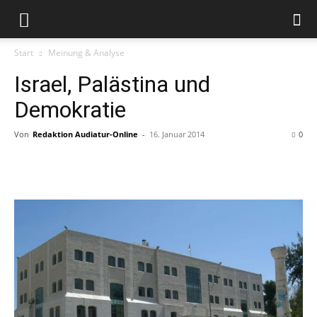
Start
Meinung & Analyse
Israel, Palästina und
Demokratie
Von
Redaktion Audiatur-Online
-
16. Januar 2014
0
Facebook
X
Telegram
WhatsApp