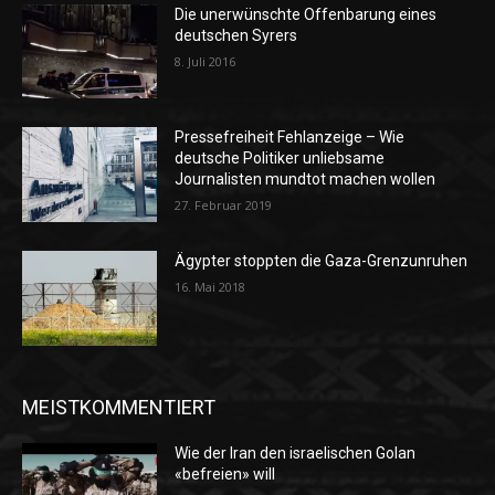
Die unerwünschte Offenbarung eines
deutschen Syrers
8. Juli 2016
Pressefreiheit Fehlanzeige – Wie
deutsche Politiker unliebsame
Journalisten mundtot machen wollen
27. Februar 2019
Ägypter stoppten die Gaza-Grenzunruhen
16. Mai 2018
MEISTKOMMENTIERT
Wie der Iran den israelischen Golan
«befreien» will