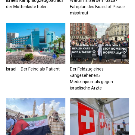
Israels Kampfflugzeugbau aus
Warum Israel dem Gaza-
der Mottenkiste holen
Fahrplan des Board of Peace
misstraut
Israel – Der Feind als Patient
Der Feldzug eines
«angesehenen»
Medizinjournals gegen
israelische Ärzte