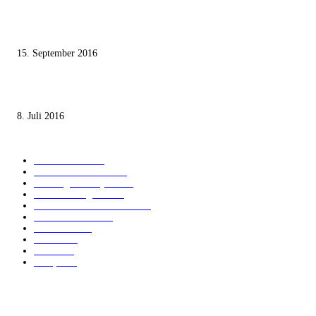
Knesset-Abgeordnete Hanin Zoabi: „Wir können der Idee eines jüdischen
Staates nicht zustimmen“
15. September 2016
Die unerwünschte Offenbarung eines deutschen Syrers
8. Juli 2016
KATEGORIEN
International
1821
Audiatur Exklusiv
1623
Meinung & Analyse
1544
Israel und Region
1017
Aktuelle Kurznachrichten
637
Jüdisches Leben
371
Innovation
225
Medien
112
Italiano
96
Français
91