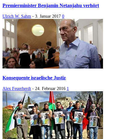
Premierminister Benjamin Netanjahu verhört
Ulrich W. Sahm
-
3. Januar 2017
0
Konsequente israelische Justiz
Alex Feuerherdt
-
24. Februar 2016
1