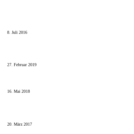
MEISTGELESEN
Die unerwünschte Offenbarung eines deutschen Syrers
8. Juli 2016
Pressefreiheit Fehlanzeige – Wie deutsche Politiker unliebsame Journaliste
mundtot machen wollen
27. Februar 2019
Ägypter stoppten die Gaza-Grenzunruhen
16. Mai 2018
MEISTKOMMENTIERT
Wie der Iran den israelischen Golan «befreien» will
20. März 2017