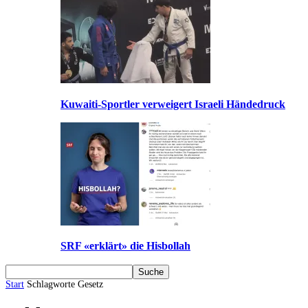
Kuwaiti-Sportler verweigert Israeli Händedruck
SRF «erklärt» die Hisbollah
Start
Schlagworte
Gesetz