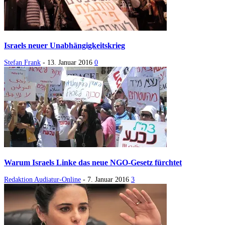
Israels neuer Unabhängigkeitskrieg
Stefan Frank
-
13. Januar 2016
0
Warum Israels Linke das neue NGO-Gesetz fürchtet
Redaktion Audiatur-Online
-
7. Januar 2016
3