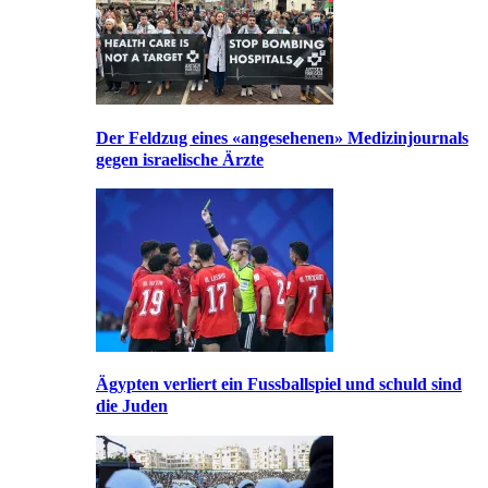
Der Feldzug eines «angesehenen» Medizinjournals
gegen israelische Ärzte
Ägypten verliert ein Fussballspiel und schuld sind
die Juden