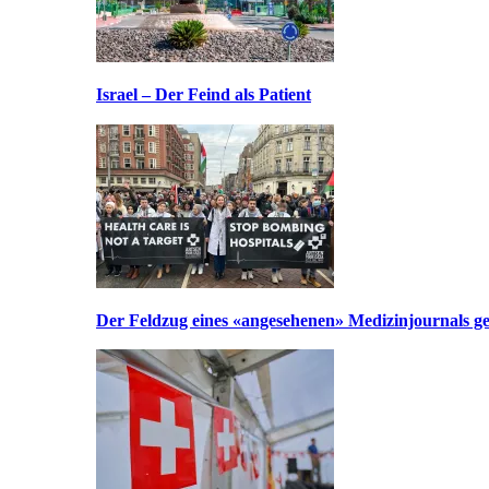
Israel – Der Feind als Patient
Der Feldzug eines «angesehenen» Medizinjournals geg