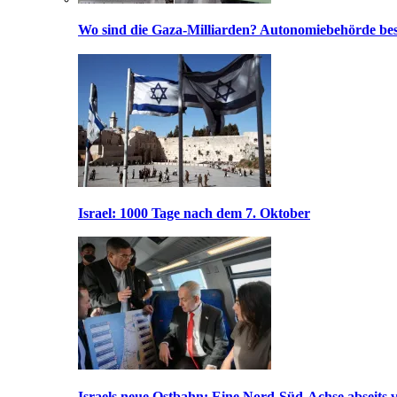
Wo sind die Gaza-Milliarden? Autonomiebehörde bes
Israel: 1000 Tage nach dem 7. Oktober
Israels neue Ostbahn: Eine Nord-Süd-Achse abseits v