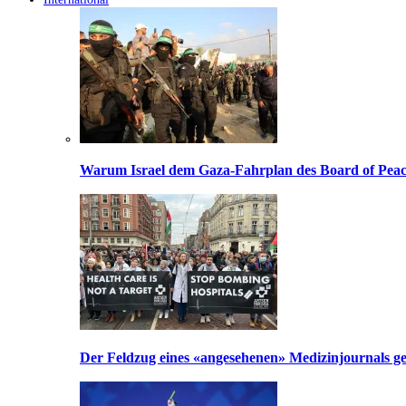
Warum Israel dem Gaza-Fahrplan des Board of Peac
Der Feldzug eines «angesehenen» Medizinjournals geg