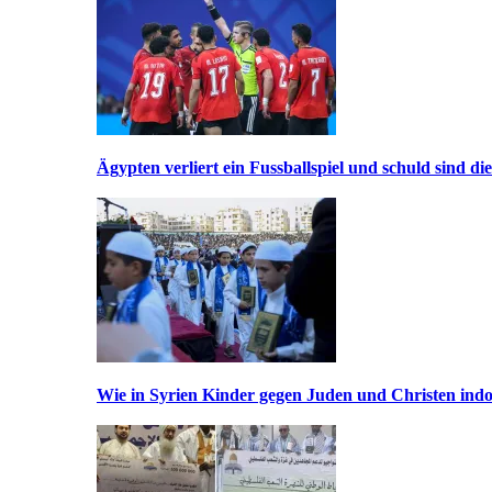
Ägypten verliert ein Fussballspiel und schuld sind di
Wie in Syrien Kinder gegen Juden und Christen indo