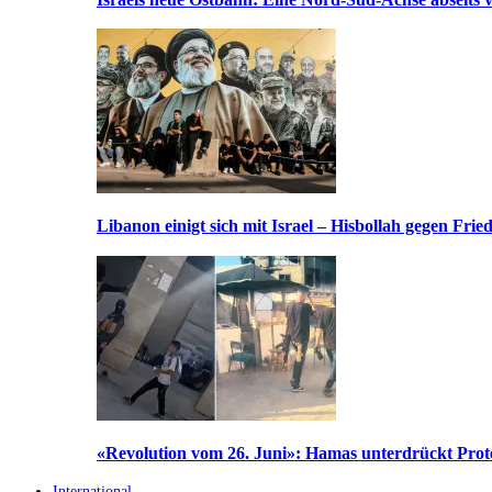
Libanon einigt sich mit Israel – Hisbollah gegen Frie
«Revolution vom 26. Juni»: Hamas unterdrückt Prote
International