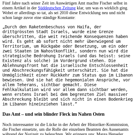
Fünf Jahre nach seiner Zeit im Auswärtigen Amt machte Fischer selbst in
einem Artikel in der
Süddeutschen Zeitung
klar, um was es wirklich ging.
Wobei er allerdings so tat, als sei 2010 diese Entwicklung neu und nicht
schon lange zuvor eine ständige Konstante:
„Durch den Raketenbeschuss von Haifa, der 
drittgrössten Stadt Israels, wurde eine Grenze 
überschritten, die weit reichende Konsequenzen haben 
wird. Es geht ab sofort nicht mehr überwiegend um 
Territorium, um Rückgabe oder Besetzung, um ein oder 
zwei Staaten im Nahostkonflikt, sondern nun wird die 
strategische Bedrohung Israels (und das heisst: seine 
Existenz als solche) im Vordergrund stehen. Die 
Ablehnungsfront hat die israelische Entschlossenheit 
und Abschreckungsfähigkeit unterschätzt. Sie hat die 
Unmöglichkeit einer Rückkehr zum Status quo im Libanon 
bewiesen. Und sie hat die hegemonialen Ansprüche, vor 
allem Teherans, sichtbar gemacht. Diese 
Fehlkalkulation wird vor allem dann sichtbar werden, 
wenn erstens Israel bei dem begrenzten Ziel massiver 
Abschreckung bleibt und sich nicht in einen Bodenkrieg 
im Libanon hineinziehen lässt.“
Das Amt – und sein blinder Fleck im Nahen Osten
Noch interessanter ist die Lücke in der Arbeit der Historiker-Kommission,
die Fischer einsetzte, um die Rolle der einzelnen Beamten des Aussenamts
während der Nazizeit zu beleuchten. Wir erinnern uns: Marga Henseler,