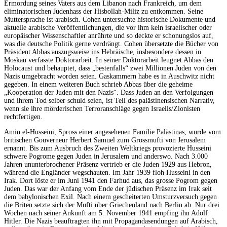
Ermordung seines Vaters aus dem Libanon nach Frankreich, um dem
eliminatorischen Judenhass der Hisbollah-Miliz zu entkommen. Seine
Muttersprache ist arabisch. Cohen untersuchte historische Dokumente und
aktuelle arabische Veröffentlichungen, die vor ihm kein israelischer oder
europäischer Wissenschaftler anrührte und so deckte er schonungslos auf,
was die deutsche Politik gerne verdrängt. Cohen übersetzte die Bücher von
Präsident Abbas auszugsweise ins Hebräische, insbesondere dessen in
Moskau verfasste Doktorarbeit. In seiner Doktorarbeit leugnet Abbas den
Holocaust und behauptet, dass „bestenfalls“ zwei Millionen Juden von den
Nazis umgebracht worden seien. Gaskammern habe es in Auschwitz nicht
gegeben. In einem weiteren Buch schrieb Abbas über die geheime
„Kooperation der Juden mit den Nazis“. Dass Juden an den Verfolgungen
und ihrem Tod selber schuld seien, ist Teil des palästinensischen Narrativ,
wenn sie ihre mörderischen Terroranschläge gegen Israelis/Zionisten
rechtfertigen.
Amin el-Husseini, Spross einer angesehenen Familie Palästinas, wurde vom
britischen Gouverneur Herbert Samuel zum Grossmufti von Jerusalem
ernannt. Bis zum Ausbruch des Zweiten Weltkriegs provozierte Husseini
schwere Pogrome gegen Juden in Jerusalem und anderswo. Nach 3.000
Jahren ununterbrochener Präsenz vertrieb er die Juden 1929 aus Hebron,
während die Engländer wegschauten. Im Jahr 1939 floh Husseini in den
Irak. Dort löste er im Juni 1941 den Farhud aus, das grosse Pogrom gegen
Juden. Das war der Anfang vom Ende der jüdischen Präsenz im Irak seit
dem babylonischen Exil. Nach einem gescheiterten Umsturzversuch gegen
die Briten setzte sich der Mufti über Griechenland nach Berlin ab. Nur drei
Wochen nach seiner Ankunft am 5. November 1941 empfing ihn Adolf
Hitler. Die Nazis beauftragten ihn mit Propagandasendungen auf Arabisch,