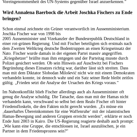
Voreingenommenheit des UN-Systems gegenüber Israel anzuerkennen.“
Wird Annalena Baerbock die Arbeit Joschka Fischers zu Ende
bringen?
Schon einmal zeichnete ein Grüner verantwortlich im Aussenministerium.
Joschka Fischer war von 1998 bis
2005 Aussenminister und Vizekanzler der Bundesrepublik Deutschland in
einer rot-grünen Regierung. Und mit Fischer beteiligten sich erstmals nach
dem Zweiten Weltkrieg deutsche Bodentruppen an einen Kriegseinsatz der
Nato. Fischer wurde damals in der eigenen Partei massiv angegriffen.
„Kriegshetzer“ brüllte man ihm entgegen und der Parteitag musste durch
Polizei gesichert werden. Ob sein Hinweis auf Auschwitz bei Fischers
Begründung dieses Einsatzes richtig war, darüber lässt sich streiten. Dass
man mit dem Diktator Slobodan Milošević nicht wie mit einem Demokraten
verhandeln konnte, ist dennoch wahr und ein Satz seiner Rede bleibt zeitlos
gültig. „Frieden setzt die Analyse der Ursachen des Kriegs voraus.“
Im Nahostkonflikt blieb Fischer allerdings auch als Aussenminister oft
genug die Analyse schuldig. Die Tatsache, dass man mit der Hamas nicht
verhandeln kann, verschwand so selbst bei dem Realo Fischer oft hinter
Friedensfloskeln, die den Fakten nicht gerecht wurden. „Es müsse ein
‚dauerhaftes Übereinkommen für eine Waffenruhe‘ mit der islamistischen
Hamas-Bewegung und anderen Gruppen erreicht werden“, erklärte er noch
Ende Juni 2003 in Kairo. Die US-Regierung reagierte deshalb auch prompt:
„Wie kann eine Gruppe, die entschlossen ist, Israel auszulöschen, je ein
Partner in dem Friedensprozess sein?“