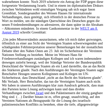
wahrnehmen konnte. Noch 2019 scheiterte ein Antrag der FDP gegen diese
fortgesetzte Verdammung Israels. Und in einem im diplomatischen Diskurs
zwischen Verbündeten wohl einmaligen Vorgang sah sich sogar Jason
Greenblatt, Sondergesandter des Weissen Hauses für internationale
Verhandlungen, dazu genötigt, sich öffentlich in der deutschen Presse zu
Wort zu melden, um die ständigen Querschüsse des Deutschen gegen die
neuen Friedensbemühungen zu adressieren, die dann später in die Abraham
– Abkommen mündeten. In einem Gastkommentar in der
WELT am 8.
August 2019
schreibt Greenblatt:
„Um jedes Missverständnis auszuräumen, sehe ich mich daher gezwungen,
öffentlich zu einer aus Sicht der Vereinigten Staaten schwerwiegenden und
schädigenden Fehlinterpretation unserer Bemerkungen bei der monatlichen
Debatte über den Nahen Osten am 23. Juli im Sicherheitsrat der Vereinten
Nationen Stellung zu beziehen. Meine im Weissen Haus für
Friedensverhandlungen zuständigen Kollegen und ich waren insbesondere
deswegen zutiefst besorgt, weil der Ständige Vertreter der Bundesrepublik
Deutschland die Vereinigten Staaten als ein Land darstellte, das an das Recht
des Stärkeren glaubt. Nach den Ausführungen der Vereinigten Staaten sagte
Botschafter Heusgen unseren Kolleginnen und Kollegen im UN-
Sicherheitsrat, dass Deutschland „nicht an das Recht des Stärkeren glaubt“.
Mit Verlaub, Herr Botschafter, das tun die Vereinigten Staaten auch nicht.
Wir haben in unseren Ausführungen klar zum Ausdruck gebracht, dass man
den Parteien keine Lösung aufzwingen kann und dass direkte
Verhandlungen zwischen
Israel
und den Palästinensern der einzig gangbare
Weg sind. (…) Darüber hinaus ist es, offen gesagt, unaufrichtig, auf den
Vereinten Nationen als Bezugspunkt für die Lösung des israelisch-
palästinensischen Konflikts zu bestehen, ohne die tiefe, allgegenwärtige