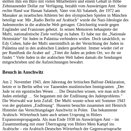
stellten ihm ein Büro mit vielen Mitarbeitern und einem Gehalt in Höhe
Zehntausender Dollar zur Verfügung, bezahlt vom Auswärtigen Amt. Seine
rechte Hand war Hassan Salameh, Vater von Ali Salameh, der 1972 am
Massaker an israelischen Athleten bei den olympischen Spielen in München
beteiligt war. Mit „Radio Berlin auf Arabisch“ wurde die Nazi-Ideologie des
Judenmordes in die arabische Welt getragen. Gleichzeitig wurde gegen
Engländer und Franzosen gehetzt. In seinen Memoiren behauptete der
Mufti, nationalistische Ziele verfolgt zu haben. Er habe nur die „Nationale
Heimstätte“ für Juden in Palästina verhindern wollen. Doch tatsächlich, so
Edy Cohen, habe der Mufti unermüdlich an der Vernichtung der Juden in
Palästina und in den arabischen Ländern gearbeitet. Immer wieder rief er
per Rundfunk die Araber auf: „Tötet die Juden an jedem Ort, wo ihr sie
findet.“ Viele Juden in der arabischen Welt haben damals die Sendungen
mitgeschrieben und die Aufzeichnungen bewahrt.
Besuch in Auschwitz
Am 2. November 1943, dem Jahrestag der britischen Balfour-Deklaration,
hetzte er in Berlin selbst vor Tausenden muslimischen Immigranten: „Der
Jude ist ein egoistisches Wesen … Die Deutschen wissen, wie man sich der
Juden entledigt … Sie begannen mit der Endlösung des Judenproblems.“
Die Wortwahl war kein Zufall. Der Mufti wusste schon seit Sommer 1943
von der geplanten „Endlösung“. Husseini besuchte zusammen mit Heinrich
Himmler das Vernichtungslager Auschwitz in Polen. Das bekannteste
Arabisch- Wörterbuch hatte auch seinen Ursprung in Hitlers
Expansionspropaganda. Als man Ende 1938 im Auswärtigen Amt – im
Zusammenhang mit einer Übertragung von Hitlers Mein Kampf ins
Arabische – ein Arabisch-Deutsches Wörterbuch der Gegenwartssprache