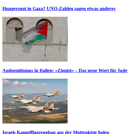
Hungersnot in Gaza? UNO-Zahlen sagen etwas anderes
Antisemitismus in Italien: «Zionist» – Das neue Wort für Jude
Israels Kampfflugzeugbau aus der Mottenkiste holen