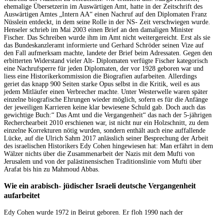
ehemalige Übersetzerin im Auswärtigen Amt, hatte in der Zeitschrift des
Auswärtigen Amtes „Intern AA“ einen Nachruf auf den Diplomaten Franz
Nüsslein entdeckt, in dem seine Rolle in der NS- Zeit verschwiegen wurde.
Henseler schrieb im Mai 2003 einen Brief an den damaligen Minister
Fischer. Das Schreiben wurde ihm im Amt nicht weitergereicht. Erst als sie
das Bundeskanzleramt informierte und Gerhard Schröder seinen Vize auf
den Fall aufmerksam machte, landete der Brief beim Adressaten. Gegen den
erbitterten Widerstand vieler Alt- Diplomaten verfügte Fischer kategorisch
eine Nachrufsperre für jeden Diplomaten, der vor 1928 geboren war und
liess eine Historikerkommission die Biografien aufarbeiten. Allerdings
geriet das knapp 900 Seiten starke Opus selbst in die Kritik, weil es aus
jedem Mitläufer einen Verbrecher machte. Unter Westerwelle waren später
einzelne biografische Ehrungen wieder möglich, sofern es für die Anfänge
der jeweiligen Karrieren keine klar bewiesene Schuld gab. Doch auch das
gewichtige Buch:“ Das Amt und die Vergangenheit“ das nach der 5-jährigen
Recherchearbeit 2010 erschienen war, ist nicht nur ein Holzschnitt, zu dem
einzelne Korrekturen nötig wurden, sondern enthält auch eine auffallende
Lücke, auf die Ulrich Sahm 2017 anlässlich seiner Besprechung der Arbeit
des israelischen Historikers Edy Cohen hingewiesen hat: Man erfährt in dem
Wälzer nichts über die Zusammenarbeit der Nazis mit dem Mufti von
Jerusalem und von der palästinensischen Traditionslinie vom Mufti über
Arafat bis hin zu Mahmoud Abbas.
Wie ein arabisch- jüdischer Israeli deutsche Vergangenheit
aufarbeitet
Edy Cohen wurde 1972 in Beirut geboren. Er floh 1990 nach der