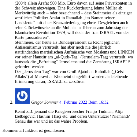
(2004) allein Arafat 900 Mio. Euro davon auf seine Privatkonten in
der Schweiz abzweigen. Eine Rückforderung lehnte Müller ab.
Merkwürdig auch – oder bezeichnend – dass Steinmeier als einziger
westlicher Politiker Arafat in Ramallah „im Namen seiner
Landsleute“ mit einer Kranzniederlegung ehrte. Desgleichen auch
seine Glückwünsche an die Mullahs in Teheran zum Jahrestag der
Islamischen Revolution 1979, will doch der Iran ISRAEL von der
Karte „ausradieren“.
Steinmeier, der heute als Bundespräsident zu Recht jeglichen
Antisemitismus verurteilt, hat aber noch nie die jährlich
stattfindenden martialischen Aufmärsche von Moslems und LINKEN
vor seiner Haustür am „al-Quds-Tag“ (Jerusalem-Tag) verurteilt, wo
lautstark die „Befreiung“ Jerusalems und die Zerstörung ISRAELS
gefordert werden.
Der „Jerusalem-Tag“ war von Groß-Ajatollah Ruhollah („Geist
Allahs“) al-Musawi al-Khomeini eingeführt worden als bleibende
Erinnerung daran, ISRAEL zu zerstören.
Gregor Sommer
4. Februar 2022 Beim 16:32
Kennt z.B. jemand die Kriegsverbrecher Franjo Tuđman, Alija
Izetbegović, Hashim Thaçi etc. und deren Unterstützer? Niemand?
Genau das war und ist das wahre Problem.
Kommentarfunktion ist geschlossen.