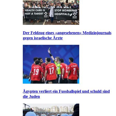
Der Feldzug eines «angesehenen» Medizinjournals
gegen israelische Ärzte
Ägypten verliert ein Fussballspiel und schuld sind
die Juden