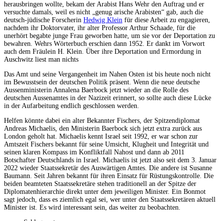
herausbringen wollte, bekam der Arabist Hans Wehr den Auftrag und er
versuchte damals, weil es nicht „genug arische Arabisten“ gab, auch die
deutsch-jüdische Forscherin
Hedwig Klein
für diese Arbeit zu engagieren,
nachdem ihr Doktorvater, ihr alter Professor Arthur Schaade, für die
unerhört begabte junge Frau geworben hatte, um sie vor der Deportation zu
bewahren. Wehrs Wörterbuch erschien dann 1952. Er dankt im Vorwort
auch dem Fräulein H. Klein. Über ihre Deportation und Ermordung in
Auschwitz liest man nichts
Das Amt und seine Vergangenheit im Nahen Osten ist bis heute noch nicht
im Bewusstsein der deutschen Politik präsent. Wenn die neue deutsche
Aussenministerin Annalena Baerbock jetzt wieder an die Rolle des
deutschen Aussenamtes in der Nazizeit erinnert, so sollte auch diese Lücke
in der Aufarbeitung endlich geschlossen werden.
Helfen könnte dabei ein alter Bekannter Fischers, der Spitzendiplomat
Andreas Michaelis, den Ministerin Baerbock sich jetzt extra zurück aus
London geholt hat. Michaelis kennt Israel seit 1992, er war schon zur
Amtszeit Fischers bekannt für seine Umsicht, Klugheit und Integrität und
seinen klaren Kompass im Konfliktfall Nahost und dann ab 2011
Botschafter Deutschlands in Israel. Michaelis ist jetzt also seit dem 3. Januar
2022 wieder Staatssekretär des Auswärtigen Amtes. Die andere ist Susanne
Baumann. Seit Jahren bekannt für ihren Einsatz für Rüstungskontrolle. Die
beiden beamteten Staatssekretäre stehen traditionell an der Spitze der
Diplomatenhierarchie direkt unter dem jeweiligen Minister. Ein Bonmot
sagt jedoch, dass es ziemlich egal sei, wer unter den Staatssekretären aktuell
Minister ist. Es wird interessant sein, das weiter zu beobachten.