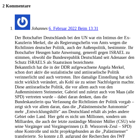
2 Kommentare
Johannes
6. Februar 2022 Beim 13:31
Der Botschafter Deutschlands bei den UN war ein Intimus der Ex-
Kanzlerin Merkel, die als Regierungschefin von Amts wegen die
Richtlinien deutscher Politik, auch der Außenpolitik, bestimmte. Ihr
Botschafter Heusgen hatte Anweisung, generell gegen ISRAEL zu
stimmen, obwohl die Bundesrepublik Deutschland seit Adenauer den
Schutz ISRAELS als Staatsräson bezeichnete.
Bekanntlich hat die in der DDR aufgewachsene Angela Merkel,
schon dort aktiv die sozialistische und antiisraelische Politik
verinnerlicht und auch vertreten. Ihre damalige Einstellung hat sich
nicht wirklich verändert, als Kohl sie zu seiner Nachfolgerin machte.
Diese antiisraelische Politik, die vor allem auch von den
Außenministern Steinmeier, Gabriel und zuletzt auch von Maas (alle
SPD) vertreten wurde – dabei daran denken, dass die
Bundeskanzlerin qua Verfassung die Richtlinien der Politik vorgab –
zeigt sich vor allem daran, dass die „Palästinensische Autonomie“
mehr „Entwicklungshilfe“ aus Deutschland erhält als jedes andere
Gebiet oder Land. Hier geht es nicht um Millionen, sondern um
Milliarden, die auch der letzte zuständige Minister Müller (CSU) wie
seine Vorgänger und Vorgängerinnen (z.B. Wiezorrek-Zeul – SPD)
ohne Kontrolle und nicht projektgebunden an die „Palästinenser“
transferierte. So konnte z.B. aufgrund der Recherchen des IWF