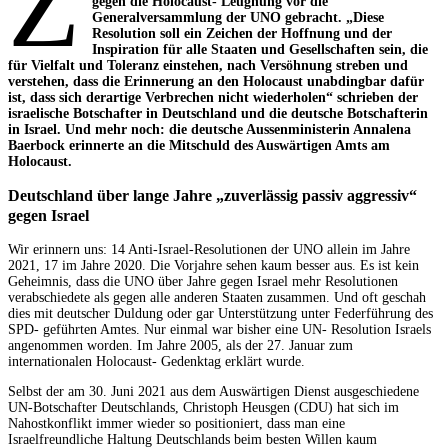
Z
gegen die Holocaust- Leugnung vor die
Generalversammlung der UNO gebracht. „Diese
Resolution soll ein Zeichen der Hoffnung und der
Inspiration für alle Staaten und Gesellschaften sein, die
für Vielfalt und Toleranz einstehen, nach Versöhnung streben und
verstehen, dass die Erinnerung an den Holocaust unabdingbar dafür
ist, dass sich derartige Verbrechen nicht wiederholen“ schrieben der
israelische Botschafter in Deutschland und die deutsche Botschafterin
in Israel. Und mehr noch: die deutsche Aussenministerin Annalena
Baerbock erinnerte an die Mitschuld des Auswärtigen Amts am
Holocaust.
Deutschland über lange Jahre „zuverlässig passiv aggressiv“
gegen Israel
Wir erinnern uns: 14 Anti-Israel-Resolutionen der UNO allein im Jahre
2021, 17 im Jahre 2020. Die Vorjahre sehen kaum besser aus. Es ist kein
Geheimnis, dass die UNO über Jahre gegen Israel mehr Resolutionen
verabschiedete als gegen alle anderen Staaten zusammen. Und oft geschah
dies mit deutscher Duldung oder gar Unterstützung unter Federführung des
SPD- geführten Amtes. Nur einmal war bisher eine UN- Resolution Israels
angenommen worden. Im Jahre 2005, als der 27. Januar zum
internationalen Holocaust- Gedenktag erklärt wurde.
Selbst der am 30. Juni 2021 aus dem Auswärtigen Dienst ausgeschiedene
UN-Botschafter Deutschlands, Christoph Heusgen (CDU) hat sich im
Nahostkonflikt immer wieder so positioniert, dass man eine
Israelfreundliche Haltung Deutschlands beim besten Willen kaum