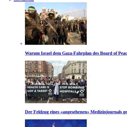
Warum Israel dem Gaza-Fahrplan des Board of Peac
Der Feldzug eines «angesehenen» Medizinjournals geg