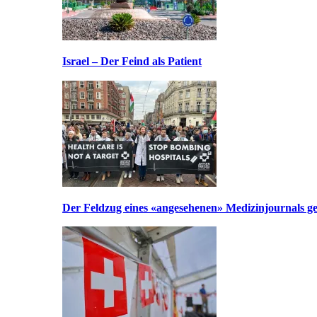
Israel – Der Feind als Patient
Der Feldzug eines «angesehenen» Medizinjournals geg