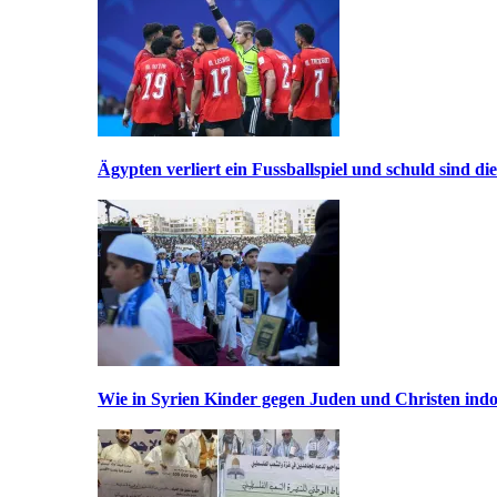
Ägypten verliert ein Fussballspiel und schuld sind di
Wie in Syrien Kinder gegen Juden und Christen indo