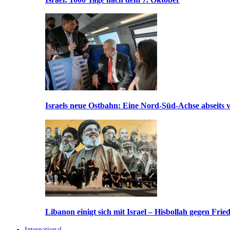
Israels neue Ostbahn: Eine Nord-Süd-Achse abseits v
Libanon einigt sich mit Israel – Hisbollah gegen Frie
International