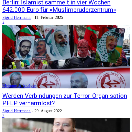
Berlin: Islamist sammelt in vier Wochen
642.000 Euro für «Muslimbruderzentrum»
Sigrid Herrmann
-
11. Februar 2025
2
Meinung & Analyse
Werden Verbindungen zur Terror-Organisation
PFLP verharmlost?
Sigrid Herrmann
-
29. August 2022
2