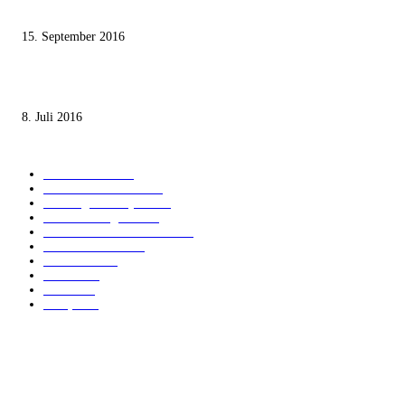
Staates nicht zustimmen“
15. September 2016
Die unerwünschte Offenbarung eines deutschen Syrers
8. Juli 2016
KATEGORIEN
International
1822
Audiatur Exklusiv
1624
Meinung & Analyse
1545
Israel und Region
1017
Aktuelle Kurznachrichten
637
Jüdisches Leben
371
Innovation
225
Medien
112
Italiano
96
Français
91