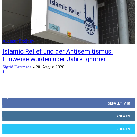
Audiatur Exklusiv
Islamic Relief und der Antisemitismus:
Hinweise wurden über Jahre ignoriert
Sigrid Herrmann
-
28. August 2020
1
5,396
Fans
GEFÄLLT MIR
214
Follower
FOLGEN
1,518
Follower
FOLGEN