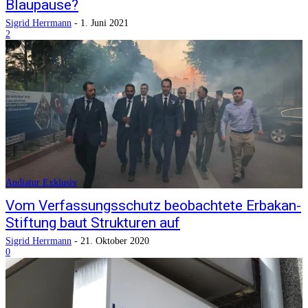
Blaupause?
Sigrid Herrmann
-
1. Juni 2021
2
Audiatur Exklusiv
Vom Verfassungsschutz beobachtete Erbakan-
Stiftung baut Strukturen auf
Sigrid Herrmann
-
21. Oktober 2020
0