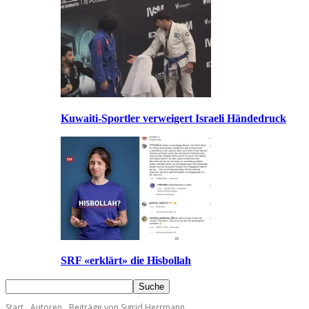
Kuwaiti-Sportler verweigert Israeli Händedruck
SRF «erklärt» die Hisbollah
Start
Autoren
Beiträge von Sigrid Herrmann