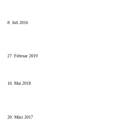
Die unerwünschte Offenbarung eines deutschen Syrers
8. Juli 2016
Pressefreiheit Fehlanzeige – Wie deutsche Politiker unliebsame Journaliste
mundtot machen wollen
27. Februar 2019
Ägypter stoppten die Gaza-Grenzunruhen
16. Mai 2018
MEISTKOMMENTIERT
Wie der Iran den israelischen Golan «befreien» will
20. März 2017
Knesset-Abgeordnete Hanin Zoabi: „Wir können der Idee eines jüdischen