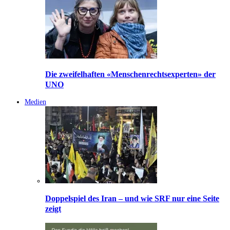
Die zweifelhaften «Menschenrechtsexperten» der
UNO
Medien
Doppelspiel des Iran – und wie SRF nur eine Seite
zeigt