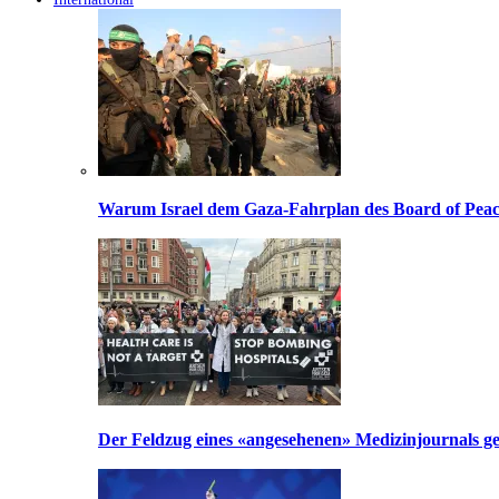
Warum Israel dem Gaza-Fahrplan des Board of Peac
Der Feldzug eines «angesehenen» Medizinjournals geg