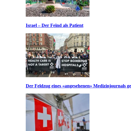
Israel – Der Feind als Patient
Der Feldzug eines «angesehenen» Medizinjournals geg