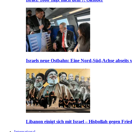
Israels neue Ostbahn: Eine Nord-Süd-Achse abseits v
Libanon einigt sich mit Israel – Hisbollah gegen Frie
International