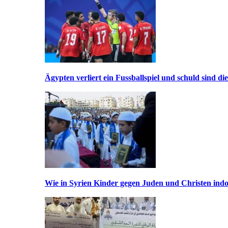
Ägypten verliert ein Fussballspiel und schuld sind di
Wie in Syrien Kinder gegen Juden und Christen indo