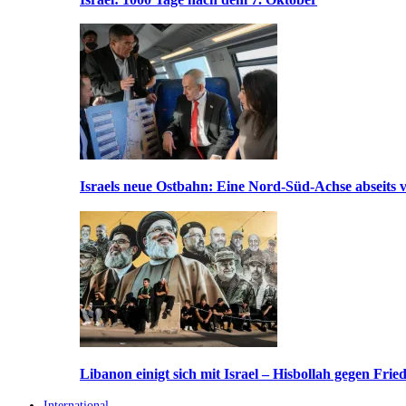
Israels neue Ostbahn: Eine Nord-Süd-Achse abseits v
Libanon einigt sich mit Israel – Hisbollah gegen Frie
International