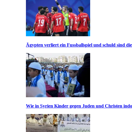
Ägypten verliert ein Fussballspiel und schuld sind di
Wie in Syrien Kinder gegen Juden und Christen indo