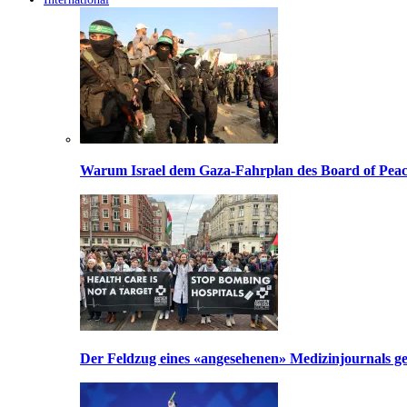
Warum Israel dem Gaza-Fahrplan des Board of Peac
Der Feldzug eines «angesehenen» Medizinjournals geg