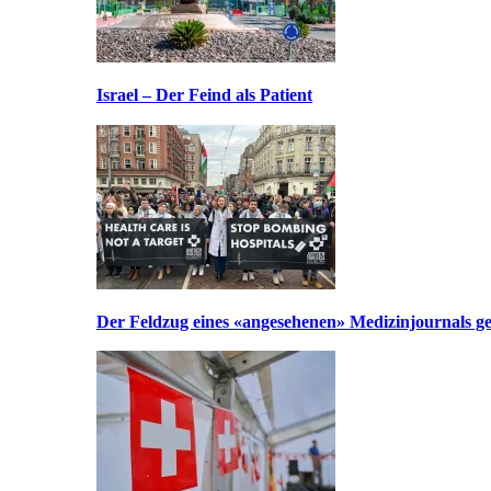
Israel – Der Feind als Patient
Der Feldzug eines «angesehenen» Medizinjournals geg