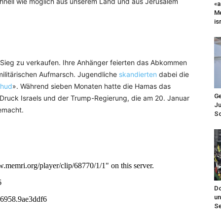
chnell wie möglich aus unserem Land und aus Jerusalem
«a
Me
is
s Sieg zu verkaufen. Ihre Anhänger feierten das Abkommen
militärischen Aufmarsch. Jugendliche
skandierten
dabei die
ahud
». Während sieben Monaten hatte die Hamas das
Ge
Druck Israels und der Trump-Regierung, die am 20. Januar
Ju
macht.
Sc
Do
un
Se