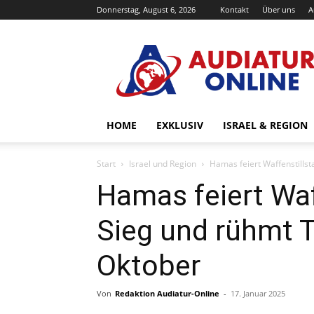
Donnerstag, August 6, 2026
Kontakt
Über uns
A
Audiatur-
Online
HOME
EXKLUSIV
ISRAEL & REGION
Start
Israel und Region
Hamas feiert Waffenstillst
Hamas feiert Waf
Sieg und rühmt T
Oktober
Von
Redaktion Audiatur-Online
-
17. Januar 2025