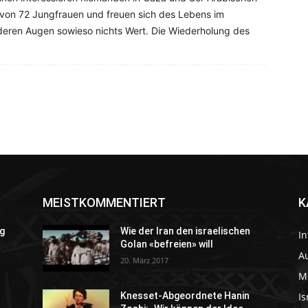
gt von 72 Jungfrauen und freuen sich des Lebens im
 deren Augen sowieso nichts Wert. Die Wiederholung des
MEISTKOMMENTIERT
K
g
Wie der Iran den israelischen
In
Golan «befreien» will
Au
20. März 2017
M
Is
Knesset-Abgeordnete Hanin