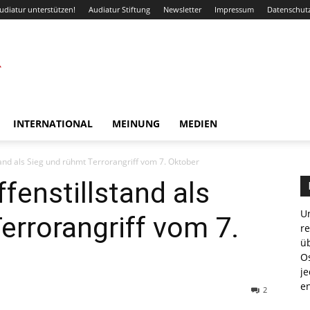
udiatur unterstützen!
Audiatur Stiftung
Newsletter
Impressum
Datenschut
INTERNATIONAL
MEINUNG
MEDIEN
and als Sieg und rühmt Terrorangriff vom 7. Oktober
fenstillstand als
Un
errorangriff vom 7.
r
ü
Os
je
e
2