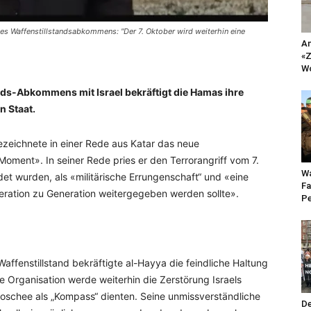
es Waffenstillstandsabkommens: "Der 7. Oktober wird weiterhin eine
An
«Z
Wo
ds-Abkommens mit Israel bekräftigt die Hamas ihre
 Staat.
zeichnete in einer Rede aus Katar das neue
oment». In seiner Rede pries er den Terrorangriff vom 7.
Wa
 wurden, als «militärische Errungenschaft“ und «eine
Fa
neration zu Generation weitergegeben werden sollte».
Pe
Waffenstillstand bekräftigte al-Hayya die feindliche Haltung
e Organisation werde weiterhin die Zerstörung Israels
oschee als „Kompass“ dienten. Seine unmissverständliche
De