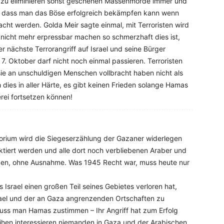
 zu eliminieren sonst geschehen Massenmorde immer und
n, dass man das Böse erfolgreich bekämpfen kann wenn
ht werden. Golda Meir sagte einmal, mit Terroristen wird
h nicht mehr erpressbar machen so schmerzhaft dies ist,
der nächste Terrorangriff auf Israel und seine Bürger
 7. Oktober darf nicht noch einmal passieren. Terroristen
sie an unschuldigen Menschen vollbracht haben nicht als
 dies in aller Härte, es gibt keinen Frieden solange Hamas
erei fortsetzen können!
itorium wird die Siegeserzählung der Gazaner widerlegen
iert werden und alle dort noch verbliebenen Araber und
den, ohne Ausnahme. Was 1945 Recht war, muss heute nur
 Israel einen großen Teil seines Gebietes verloren hat,
ael und der an Gaza angrenzenden Ortschaften zu
uss man Hamas zustimmen – Ihr Angriff hat zum Erfolg
eihen interessieren niemanden in Gaza und der Arabischen