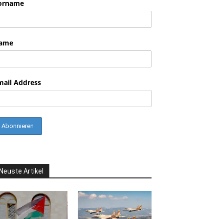
orname
nkedin
ame
mail Address
Neuste Artikel