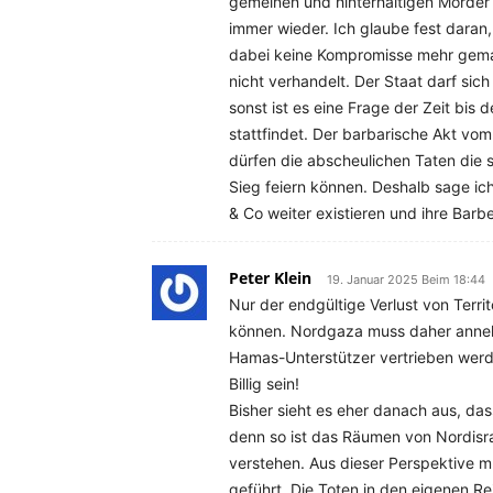
gemeinen und hinterhältigen Mörder
immer wieder. Ich glaube fest dara
dabei keine Kompromisse mehr gemac
nicht verhandelt. Der Staat darf sic
sonst ist es eine Frage der Zeit bis 
stattfindet. Der barbarische Akt vom
dürfen die abscheulichen Taten die 
Sieg feiern können. Deshalb sage ich
& Co weiter existieren und ihre Barb
Peter Klein
19. Januar 2025 Beim 18:44
Nur der endgültige Verlust von Terr
können. Nordgaza muss daher annekt
Hamas-Unterstützer vertrieben wer
Billig sein!
Bisher sieht es eher danach aus, dass
denn so ist das Räumen von Nordisr
verstehen. Aus dieser Perspektive m
geführt. Die Toten in den eigenen R