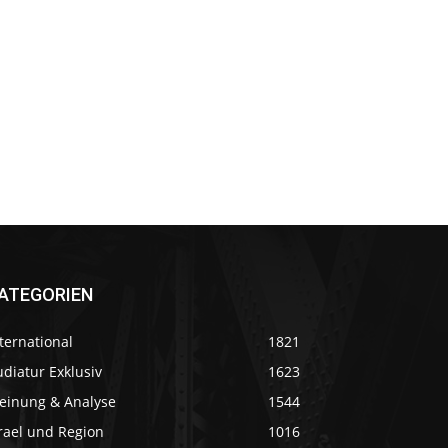
ATEGORIEN
ternational
1821
diatur Exklusiv
1623
einung & Analyse
1544
rael und Region
1016