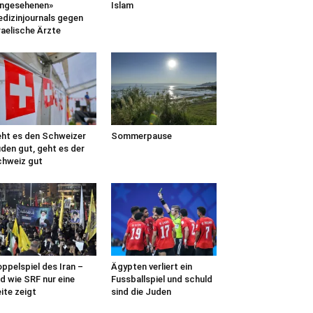
ngesehenen»
Islam
dizinjournals gegen
raelische Ärzte
ht es den Schweizer
Sommerpause
den gut, geht es der
hweiz gut
ppelspiel des Iran –
Ägypten verliert ein
d wie SRF nur eine
Fussballspiel und schuld
ite zeigt
sind die Juden