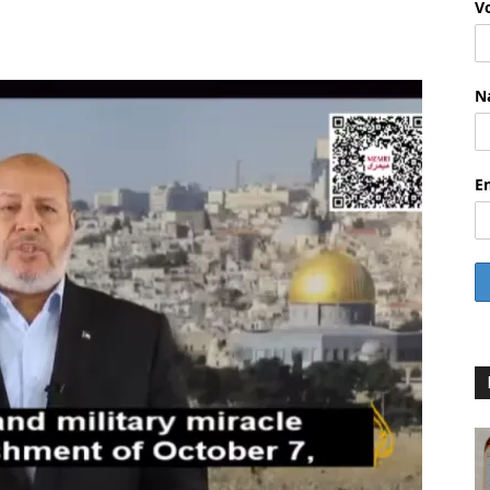
V
WhatsApp
Email
Drucken
Li
N
E