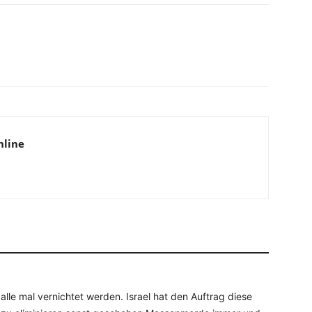
WhatsApp
Email
Drucken
Li
nline
lle mal vernichtet werden. Israel hat den Auftrag diese