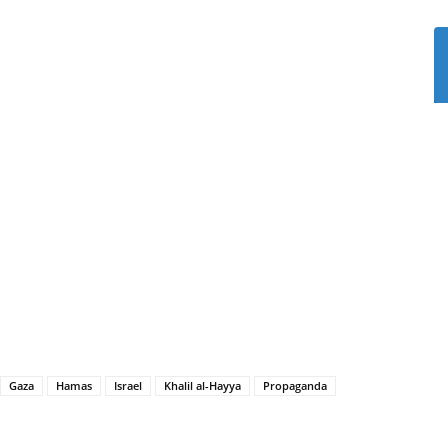
Gaza
Hamas
Israel
Khalil al-Hayya
Propaganda