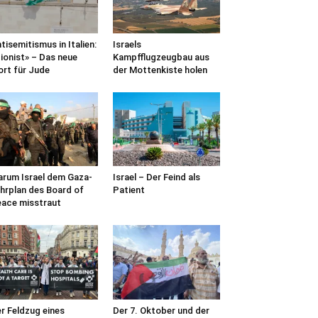
tisemitismus in Italien:
Israels
ionist» – Das neue
Kampfflugzeugbau aus
rt für Jude
der Mottenkiste holen
rum Israel dem Gaza-
Israel – Der Feind als
hrplan des Board of
Patient
ace misstraut
r Feldzug eines
Der 7. Oktober und der