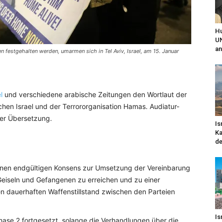
Hu
UN
an
n festgehalten werden, umarmen sich in Tel Aviv, Israel, am 15. Januar
l
und verschiedene arabische Zeitungen den Wortlaut der
hen Israel und der Terrororganisation Hamas. Audiatur-
her Übersetzung.
Is
Ka
de
, einen endgültigen Konsens zur Umsetzung der Vereinbarung
eiseln und Gefangenen zu erreichen und zu einer
n dauerhaften Waffenstillstand zwischen den Parteien
Is
hase 2 fortgesetzt, solange die Verhandlungen über die