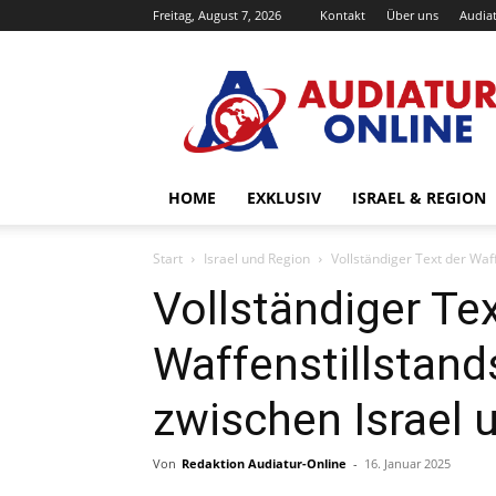
Freitag, August 7, 2026
Kontakt
Über uns
Audiat
Audiatur-
Online
HOME
EXKLUSIV
ISRAEL & REGION
Start
Israel und Region
Vollständiger Text der Wa
Vollständiger Tex
Waffenstillstand
zwischen Israel
Von
Redaktion Audiatur-Online
-
16. Januar 2025