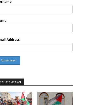
orname
nkedin
ame
mail Address
Neuste Artikel