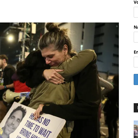
V
WhatsApp
Email
Drucken
Li
N
E