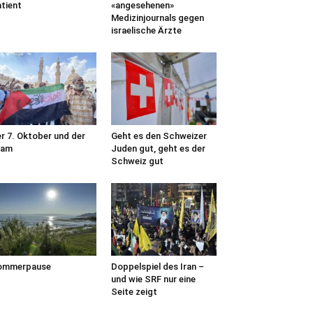
tient
«angesehenen»
Medizinjournals gegen
israelische Ärzte
r 7. Oktober und der
Geht es den Schweizer
lam
Juden gut, geht es der
Schweiz gut
ommerpause
Doppelspiel des Iran –
und wie SRF nur eine
Seite zeigt