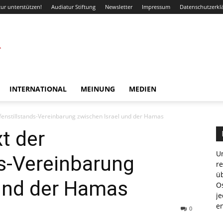
ur unterstützen!
Audiatur Stiftung
Newsletter
Impressum
Datenschutzerkl
INTERNATIONAL
MEINUNG
MEDIEN
ffenstillstands-Vereinbarung zwischen Israel und der Hamas
t der
Un
s-Vereinbarung
r
ü
 und der Hamas
Os
je
e
0