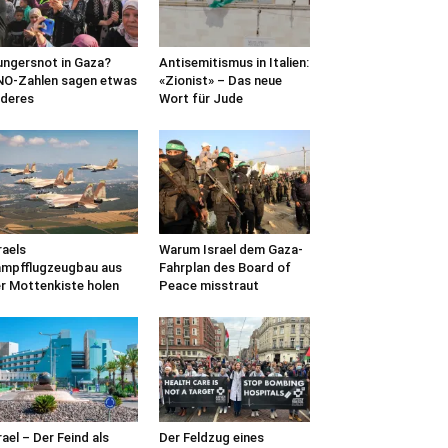
ngersnot in Gaza?
Antisemitismus in Italien:
O-Zahlen sagen etwas
«Zionist» – Das neue
deres
Wort für Jude
raels
Warum Israel dem Gaza-
mpfflugzeugbau aus
Fahrplan des Board of
r Mottenkiste holen
Peace misstraut
rael – Der Feind als
Der Feldzug eines