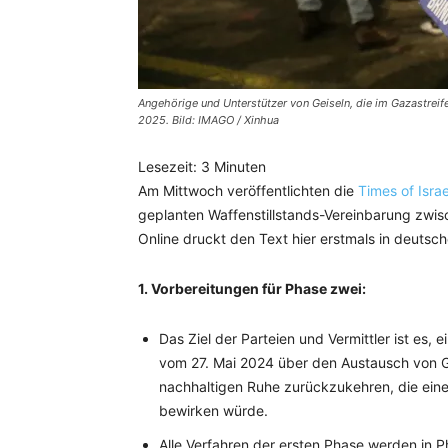
Angehörige und Unterstützer von Geiseln, die im Gazastreife
2025. Bild: IMAGO / Xinhua
Lesezeit:
3
Minuten
Am Mittwoch veröffentlichten die
Times of Israe
geplanten Waffenstillstands-Vereinbarung zwisc
Online druckt den Text hier erstmals in deutsc
1. Vorbereitungen für Phase zwei:
Das Ziel der Parteien und Vermittler ist es
vom 27. Mai 2024 über den Austausch von G
nachhaltigen Ruhe zurückzukehren, die eine
bewirken würde.
Alle Verfahren der ersten Phase werden in P