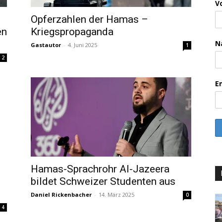
V
Opferzahlen der Hamas –
en
Kriegspropaganda
N
Gastautor
-
4. Juni 2025
1
2
E
Hamas-Sprachrohr Al-Jazeera
bildet Schweizer Studenten aus
Daniel Rickenbacher
-
14. März 2025
0
4