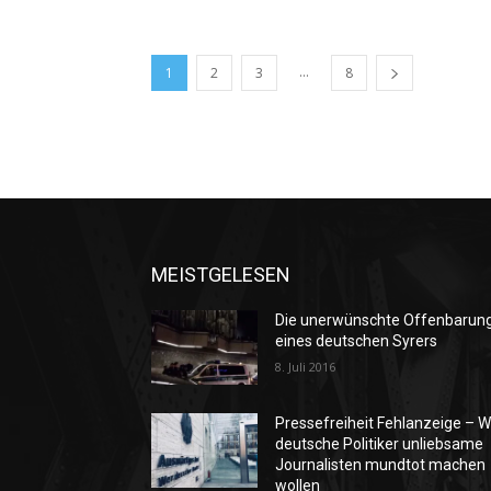
...
1
2
3
8
MEISTGELESEN
Die unerwünschte Offenbarun
eines deutschen Syrers
8. Juli 2016
Pressefreiheit Fehlanzeige – W
deutsche Politiker unliebsame
Journalisten mundtot machen
wollen