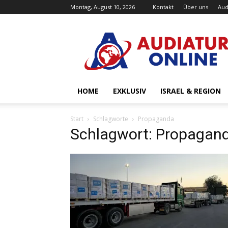
Montag, August 10, 2026
Kontakt
Über uns
Aud
Audiatur-
Online
HOME
EXKLUSIV
ISRAEL & REGION
Start
Schlagworte
Propaganda
Schlagwort: Propagan