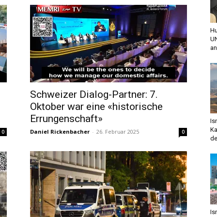
Hu
UN
an
Schweizer Dialog-Partner: 7.
Oktober war eine «historische
Errungenschaft»
Is
Ka
Daniel Rickenbacher
-
26. Februar 2025
0
0
de
Is