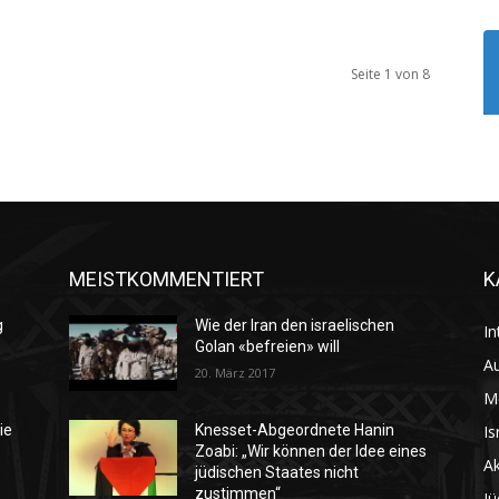
Seite 1 von 8
MEISTKOMMENTIERT
K
g
Wie der Iran den israelischen
In
Golan «befreien» will
Au
20. März 2017
M
Is
ie
Knesset-Abgeordnete Hanin
Zoabi: „Wir können der Idee eines
Ak
jüdischen Staates nicht
zustimmen“
Jü