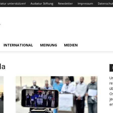
iatur unterstützen!
Audiatur Stiftung
Newsletter
Impressum
Datenschut
INTERNATIONAL
MEINUNG
MEDIEN
da
Un
re
ü
Os
je
en