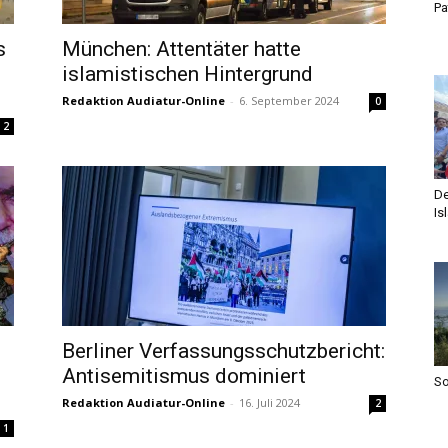
Pa
s
München: Attentäter hatte
islamistischen Hintergrund
Redaktion Audiatur-Online
-
6. September 2024
0
2
De
Is
Berliner Verfassungsschutzbericht:
Antisemitismus dominiert
S
Redaktion Audiatur-Online
-
16. Juli 2024
2
1