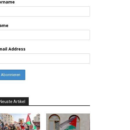
orname
ame
mail Address
Neuste Artikel