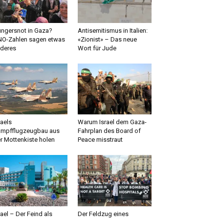
ngersnot in Gaza?
Antisemitismus in Italien:
O-Zahlen sagen etwas
«Zionist» – Das neue
deres
Wort für Jude
raels
Warum Israel dem Gaza-
mpfflugzeugbau aus
Fahrplan des Board of
r Mottenkiste holen
Peace misstraut
rael – Der Feind als
Der Feldzug eines