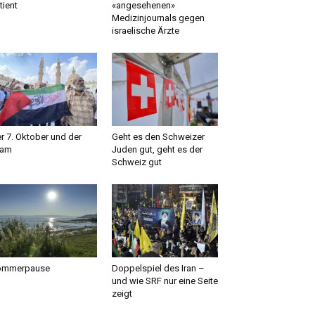
tient
«angesehenen»
Medizinjournals gegen
israelische Ärzte
r 7. Oktober und der
Geht es den Schweizer
lam
Juden gut, geht es der
Schweiz gut
ommerpause
Doppelspiel des Iran –
und wie SRF nur eine Seite
zeigt