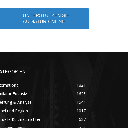
UNTERSTÜTZEN SIE
AUDIATUR-ONLINE
ATEGORIEN
ternational
1821
diatur Exklusiv
1623
einung & Analyse
1544
rael und Region
1017
tuelle Kurznachrichten
637
disches Leben
371