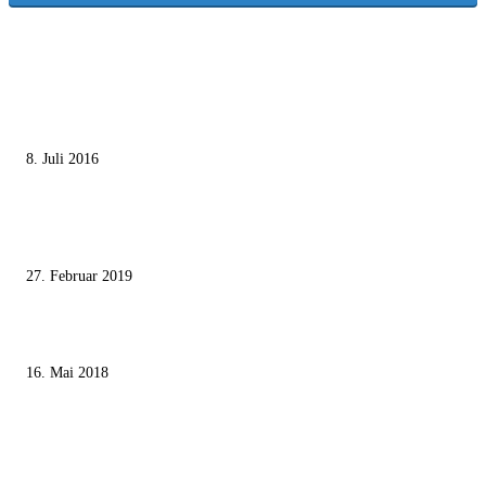
MEISTGELESEN
Die unerwünschte Offenbarung eines deutschen Syrers
8. Juli 2016
Pressefreiheit Fehlanzeige – Wie deutsche Politiker unliebsame Journaliste
mundtot machen wollen
27. Februar 2019
Ägypter stoppten die Gaza-Grenzunruhen
16. Mai 2018
MEISTKOMMENTIERT
Wie der Iran den israelischen Golan «befreien» will