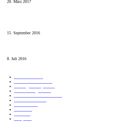
20. März 2017
Knesset-Abgeordnete Hanin Zoabi: „Wir können der Idee eines jüdischen
Staates nicht zustimmen“
15. September 2016
Die unerwünschte Offenbarung eines deutschen Syrers
8. Juli 2016
KATEGORIEN
International
1821
Audiatur Exklusiv
1623
Meinung & Analyse
1544
Israel und Region
1017
Aktuelle Kurznachrichten
637
Jüdisches Leben
371
Innovation
225
Medien
112
Italiano
96
Français
91