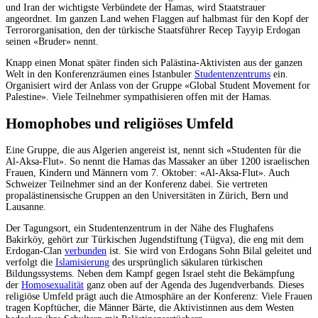
und Iran der wichtigste Verbündete der Hamas, wird Staatstrauer
angeordnet. Im ganzen Land wehen Flaggen auf halbmast für den Kopf der
Terrororganisation, den der türkische Staatsführer Recep Tayyip Erdogan
seinen «Bruder» nennt.
Knapp einen Monat später finden sich Palästina-Aktivisten aus der ganzen
Welt in den Konferenzräumen eines Istanbuler
Studentenzentrums
ein.
Organisiert wird der Anlass von der Gruppe «Global Student Movement for
Palestine». Viele Teilnehmer sympathisieren offen mit der Hamas.
Homophobes und religiöses Umfeld
Eine Gruppe, die aus Algerien angereist ist, nennt sich «Studenten für die
Al-Aksa-Flut». So nennt die Hamas das Massaker an über 1200 israelischen
Frauen, Kindern und Männern vom 7. Oktober: «Al-Aksa-Flut». Auch
Schweizer Teilnehmer sind an der Konferenz dabei. Sie vertreten
propalästinensische Gruppen an den Universitäten in Zürich, Bern und
Lausanne.
Der Tagungsort, ein Studentenzentrum in der Nähe des Flughafens
Bakirköy, gehört zur Türkischen Jugendstiftung (Tügva), die eng mit dem
Erdogan-Clan
verbunden
ist. Sie wird von Erdogans Sohn Bilal geleitet und
verfolgt die
Islamisierung
des ursprünglich säkularen türkischen
Bildungssystems. Neben dem Kampf gegen Israel steht die Bekämpfung
der
Homosexualität
ganz oben auf der Agenda des Jugendverbands. Dieses
religiöse Umfeld prägt auch die Atmosphäre an der Konferenz: Viele Frauen
tragen Kopftücher, die Männer Bärte, die Aktivistinnen aus dem Westen