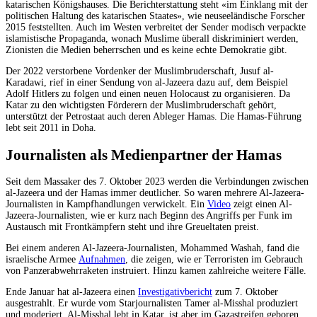
katarischen Königshauses. Die Berichterstattung steht «im Einklang mit der
politischen Haltung des katarischen Staates», wie neuseeländische Forscher
2015 feststellten. Auch im Westen verbreitet der Sender modisch verpackte
islamistische Propaganda, wonach Muslime überall diskriminiert werden,
Zionisten die Medien beherrschen und es keine echte Demokratie gibt.
Der 2022 verstorbene Vordenker der Muslimbruderschaft, Jusuf al-
Karadawi, rief in einer Sendung von al-Jazeera dazu auf, dem Beispiel
Adolf Hitlers zu folgen und einen neuen Holocaust zu organisieren. Da
Katar zu den wichtigsten Förderern der Muslimbruderschaft gehört,
unterstützt der Petrostaat auch deren Ableger Hamas. Die Hamas-Führung
lebt seit 2011 in Doha.
Journalisten als Medienpartner der Hamas
Seit dem Massaker des 7. Oktober 2023 werden die Verbindungen zwischen
al-Jazeera und der Hamas immer deutlicher. So waren mehrere Al-Jazeera-
Journalisten in Kampfhandlungen verwickelt. Ein
Video
zeigt einen Al-
Jazeera-Journalisten, wie er kurz nach Beginn des Angriffs per Funk im
Austausch mit Frontkämpfern steht und ihre Greueltaten preist.
Bei einem anderen Al-Jazeera-Journalisten, Mohammed Washah, fand die
israelische Armee
Aufnahmen
, die zeigen, wie er Terroristen im Gebrauch
von Panzerabwehrraketen instruiert. Hinzu kamen zahlreiche weitere Fälle.
Ende Januar hat al-Jazeera einen
Investigativbericht
zum 7. Oktober
ausgestrahlt. Er wurde vom Starjournalisten Tamer al-Misshal produziert
und moderiert. Al-Misshal lebt in Katar, ist aber im Gazastreifen geboren.