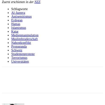
Zuerst erschienen in der
NZZ
.
Schlagworte
Al-Jazeera
Antisemitismus
Erdogan
Hamas
Islamismus
Katar
Medienmanipulation
Muslimbruderschaft
Nahostkonflikt
Propaganda
Schweiz
Studentenproteste
Terrorismus
Universitäten
Facebook
X
Telegram
WhatsApp