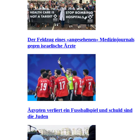
Der Feldzug eines «angesehenen» Medizinjournals
gegen israelische Ärzte
Ägypten verliert ein Fussballspiel und schuld sind
die Juden