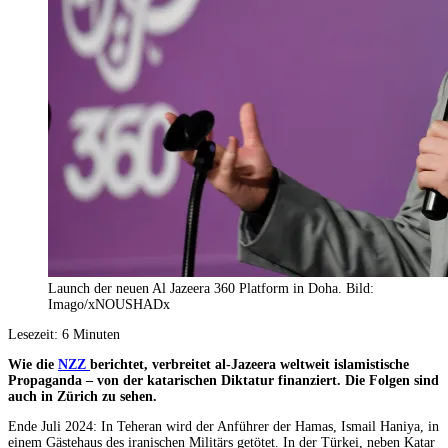
Launch der neuen Al Jazeera 360 Platform in Doha. Bild:
Imago/xNOUSHADx
Lesezeit:
6
Minuten
Wie die
NZZ
berichtet, verbreitet al-Jazeera weltweit islamistische
Propaganda – von der katarischen Diktatur finanziert. Die Folgen sind
auch in Zürich zu sehen.
Ende Juli 2024: In Teheran wird der Anführer der Hamas, Ismail Haniya, in
einem Gästehaus des iranischen Militärs getötet. In der Türkei, neben Katar