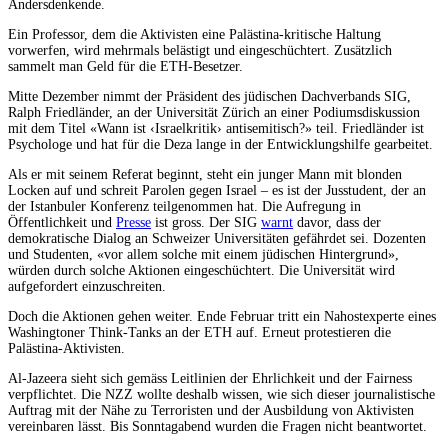
Andersdenkende.
Ein Professor, dem die Aktivisten eine Palästina-kritische Haltung
vorwerfen, wird mehrmals belästigt und eingeschüchtert. Zusätzlich
sammelt man Geld für die ETH-Besetzer.
Mitte Dezember nimmt der Präsident des jüdischen Dachverbands SIG,
Ralph Friedländer, an der Universität Zürich an einer Podiumsdiskussion
mit dem Titel «Wann ist ‹Israelkritik› antisemitisch?» teil. Friedländer ist
Psychologe und hat für die Deza lange in der Entwicklungshilfe gearbeitet.
Als er mit seinem Referat beginnt, steht ein junger Mann mit blonden
Locken auf und schreit Parolen gegen Israel – es ist der Jusstudent, der an
der Istanbuler Konferenz teilgenommen hat. Die Aufregung in
Öffentlichkeit und
Presse
ist gross. Der SIG
warnt
davor, dass der
demokratische Dialog an Schweizer Universitäten gefährdet sei. Dozenten
und Studenten, «vor allem solche mit einem jüdischen Hintergrund»,
würden durch solche Aktionen eingeschüchtert. Die Universität wird
aufgefordert einzuschreiten.
Doch die Aktionen gehen weiter. Ende Februar tritt ein Nahostexperte eines
Washingtoner Think-Tanks an der ETH auf. Erneut protestieren die
Palästina-Aktivisten.
Al-Jazeera sieht sich gemäss Leitlinien der Ehrlichkeit und der Fairness
verpflichtet. Die NZZ wollte deshalb wissen, wie sich dieser journalistische
Auftrag mit der Nähe zu Terroristen und der Ausbildung von Aktivisten
vereinbaren lässt. Bis Sonntagabend wurden die Fragen nicht beantwortet.