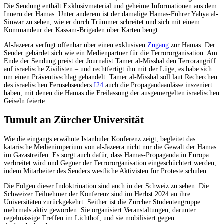
Die Sendung enthält Exklusivmaterial und geheime Informationen aus dem
Innern der Hamas. Unter anderem ist der damalige Hamas-Führer Yahya al-
Sinwar zu sehen, wie er durch Trümmer schreitet und sich mit einem
Kommandeur der Kassam-Brigaden über Karten beugt.
Al-Jazeera verfügt offenbar über einen exklusiven
Zugang
zur Hamas. Der
Sender gebärdet sich wie ein Medienpartner für die Terrororganisation. Am
Ende der Sendung preist der Journalist Tamer al-Misshal den Terrorangriff
auf israelische Zivilisten – und rechtfertigt ihn mit der Lüge, es habe sich
um einen Präventivschlag gehandelt. Tamer al-Misshal soll laut Recherchen
des israelischen Fernsehsenders
I24
auch die Propagandaanlässe inszeniert
haben, mit denen die Hamas die Freilassung der ausgemergelten israelischen
Geiseln feierte.
Tumult an Zürcher Universität
Wie die eingangs erwähnte Istanbuler Konferenz zeigt, begleitet das
katarische Medienimperium von al-Jazeera nicht nur die Gewalt der Hamas
im Gazastreifen. Es sorgt auch dafür, dass Hamas-Propaganda in Europa
verbreitet wird und Gegner der Terrororganisation eingeschüchtert werden,
indem Mitarbeiter des Senders westliche Aktivisten für Proteste schulen.
Die Folgen dieser Indoktrination sind auch in der Schweiz zu sehen. Die
Schweizer Teilnehmer der Konferenz sind im Herbst 2024 an ihre
Universitäten zurückgekehrt. Seither ist die Zürcher Studentengruppe
mehrmals aktiv geworden. Sie organisiert Veranstaltungen, darunter
regelmässige Treffen im Lichthof, und sie mobilisiert gegen