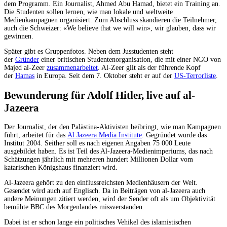
dem Programm. Ein Journalist, Ahmed Abu Hamad, bietet ein Training an.
Die Studenten sollen lernen, wie man lokale und weltweite
Medienkampagnen organisiert. Zum Abschluss skandieren die Teilnehmer,
auch die Schweizer: «We believe that we will win», wir glauben, dass wir
gewinnen.
Später gibt es Gruppenfotos. Neben dem Jusstudenten steht
der
Gründer
einer britischen Studentenorganisation, die mit einer NGO von
Majed al-Zeer
zusammenarbeitet
. Al-Zeer gilt als der führende Kopf
der
Hamas
in Europa. Seit dem 7. Oktober steht er auf der
US-Terrorliste
.
Bewunderung für Adolf Hitler, live auf al-
Jazeera
Der Journalist, der den Palästina-Aktivisten beibringt, wie man Kampagnen
führt, arbeitet für das
Al Jazeera Media Institute
. Gegründet wurde das
Institut 2004. Seither soll es nach eigenen Angaben 75 000 Leute
ausgebildet haben. Es ist Teil des Al-Jazeera-Medienimperiums, das nach
Schätzungen jährlich mit mehreren hundert Millionen Dollar vom
katarischen Königshaus finanziert wird.
Al-Jazeera gehört zu den einflussreichsten Medienhäusern der Welt.
Gesendet wird auch auf Englisch. Da in Beiträgen von al-Jazeera auch
andere Meinungen zitiert werden, wird der Sender oft als um Objektivität
bemühte BBC des Morgenlandes missverstanden.
Dabei ist er schon lange ein politisches Vehikel des islamistischen