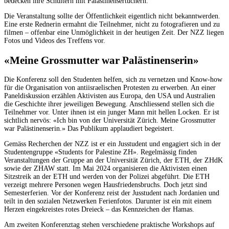
bedecken ihre Schultern mit Palästinensertüchern.
Die Veranstaltung sollte der Öffentlichkeit eigentlich nicht bekanntwerden.
Eine erste Rednerin ermahnt die Teilnehmer, nicht zu fotografieren und zu
filmen – offenbar eine Unmöglichkeit in der heutigen Zeit. Der NZZ liegen
Fotos und Videos des Treffens vor.
«Meine Grossmutter war Palästinenserin»
Die Konferenz soll den Studenten helfen, sich zu vernetzen und Know-how
für die Organisation von antiisraelischen Protesten zu erwerben. An einer
Paneldiskussion erzählen Aktivisten aus Europa, den USA und Australien
die Geschichte ihrer jeweiligen Bewegung. Anschliessend stellen sich die
Teilnehmer vor. Unter ihnen ist ein junger Mann mit hellen Locken. Er ist
sichtlich nervös: «Ich bin von der Universität Zürich. Meine Grossmutter
war Palästinenserin.» Das Publikum applaudiert begeistert.
Gemäss Recherchen der NZZ ist er ein Jusstudent und engagiert sich in der
Studentengruppe «Students for Palestine ZH». Regelmässig finden
Veranstaltungen der Gruppe an der Universität Zürich, der ETH, der ZHdK
sowie der ZHAW statt. Im Mai 2024 organisieren die Aktivisten einen
Sitzstreik an der ETH und werden von der Polizei abgeführt. Die ETH
verzeigt mehrere Personen wegen Hausfriedensbruchs. Doch jetzt sind
Semesterferien. Vor der Konferenz reist der Jusstudent nach Jordanien und
teilt in den sozialen Netzwerken Ferienfotos. Darunter ist ein mit einem
Herzen eingekreistes rotes Dreieck – das Kennzeichen der Hamas.
Am zweiten Konferenztag stehen verschiedene praktische Workshops auf