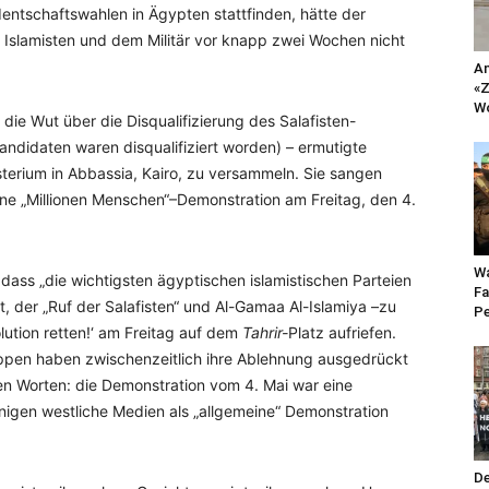
ntschaftswahlen in Ägypten stattfinden, hätte der
slamisten und dem Militär vor knapp zwei Wochen nicht
An
«Z
Wo
e Wut über die Disqualifizierung des Salafisten-
ndidaten waren disqualifiziert worden) – ermutigte
sterium in Abbassia, Kairo, zu versammeln. Sie sangen
ine „Millionen Menschen“–Demonstration am Freitag, den 4.
Wa
dass „die wichtigsten ägyptischen islamistischen Parteien
Fa
 der „Ruf der Salafisten“ und Al-Gamaa Al-Islamiya –zu
Pe
ution retten!‘ am Freitag auf dem
Tahrir-
Platz aufriefen.
ruppen haben zwischenzeitlich ihre Ablehnung ausgedrückt
en Worten: die Demonstration vom 4. Mai war eine
inigen westliche Medien als „allgemeine“ Demonstration
De