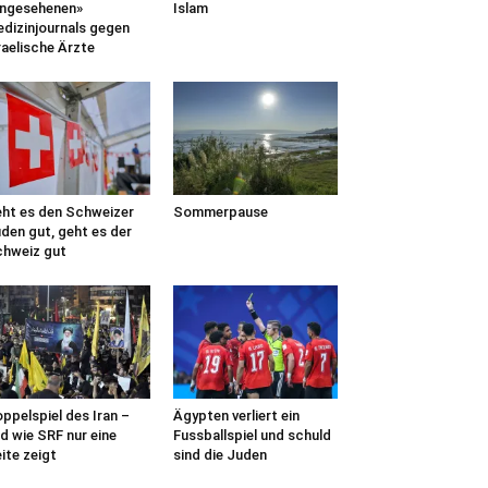
ngesehenen»
Islam
dizinjournals gegen
raelische Ärzte
ht es den Schweizer
Sommerpause
den gut, geht es der
hweiz gut
ppelspiel des Iran –
Ägypten verliert ein
d wie SRF nur eine
Fussballspiel und schuld
ite zeigt
sind die Juden