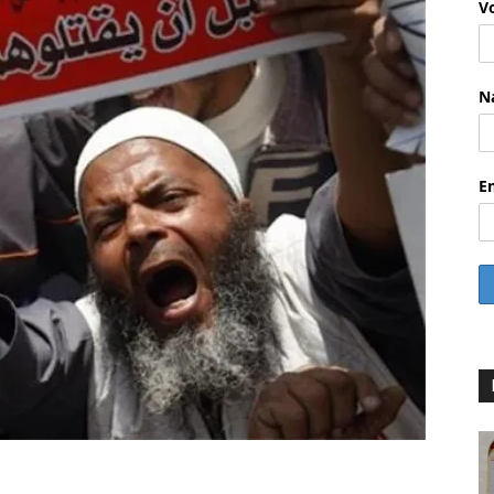
V
N
E