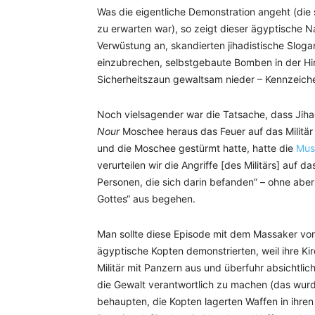
Was die eigentliche Demonstration angeht (die 
zu erwarten war), so zeigt dieser ägyptische N
Verwüstung an, skandierten jihadistische Sloga
einzubrechen, selbstgebaute Bomben in der H
Sicherheitszaun gewaltsam nieder – Kennzeiche
Noch vielsagender war die Tatsache, dass Jih
Nour
Moschee heraus das Feuer auf das Militär 
und die Moschee gestürmt hatte, hatte die
Mus
verurteilen wir die Angriffe [des Militärs] auf d
Personen, die sich darin befanden” – ohne aber
Gottes“ aus begehen.
Man sollte diese Episode mit dem Massaker vo
ägyptische Kopten demonstrierten, weil ihre K
Militär mit Panzern aus und überfuhr absichtlic
die Gewalt verantwortlich zu machen (das wurde
behaupten, die Kopten lagerten Waffen in ihren