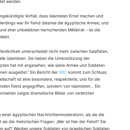
tet werden.
 angekündigte Vorfall, dass Islamisten Ernst machen und
lerdings war ihr Feind diesmal die ägyptische Armee; und
 eher unbeliebten herrschenden Militärrat – ist die
liebt.
Öffentlichkeit unterscheidet nicht mehr zwischen Salafisten,
lle Islamisten. Sie haben die Unterstützung der
gypten hat mit angesehen, wie seine Armee und Soldaten
nen ausgelöst.” Ein Bericht der
BBC
kommt zum Schluss:
llschaft ist eine besondere, respektierte, und für die
mden Feind angegriffen, sondern von Islamisten… Ein
ernsehen zeigte dramatische Bilder von verletzten
einer ägyptischen Nachrichtenmoderatorin, als sie die
t sie die rhetorischen Fragen: „Wer ist hier der Feind? Sie
n auf? Werden unsere Soldaten von israelischen Soldaten