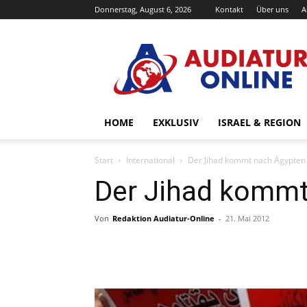
Donnerstag, August 6, 2026
Kontakt
Über uns
A
Audiatur-
Online
HOME
EXKLUSIV
ISRAEL & REGION
Start
International
Der Jihad kommt nach Ägypten
Der Jihad kommt
Von
Redaktion Audiatur-Online
-
21. Mai 2012
Facebook
X
Telegram