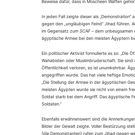
Beweise dafür, dass in Moscheen Waffen gehor
In jeden Fall zeigte dieser als „Demonstration“
gegen den „ungläubigen Feind“ Jihad führen. Al
im Gegensatz zum
SCAF
– dem unbeugsamen und
ägyptische Armee bei den meisten Ägyptern be
Ein politischer Aktivist formulierte es so: „Die 
Wahabisten oder Muslimbruderschaft. Sie sind a
Öffentlichkeit verloren, es ist unumkehrbar. Ä
angegriffen wurde. Das hat viele heftige Emotio
„Die Stellung der Armee in der ägyptischen Gese
meisten Ägypten wurde sie nicht von einem fre
Soldat starb bei dem Angriff. Das ägyptische F
Soldaten.”
Ebenfalls erwähnenswert sind die Anmerkungen 
Bilder der Gewalt zeigte. Voller Bestürzung stell
[die Demonstranten] rufen zum Jihad gegen we