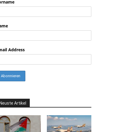
orname
ame
mail Address
Neuste Artikel