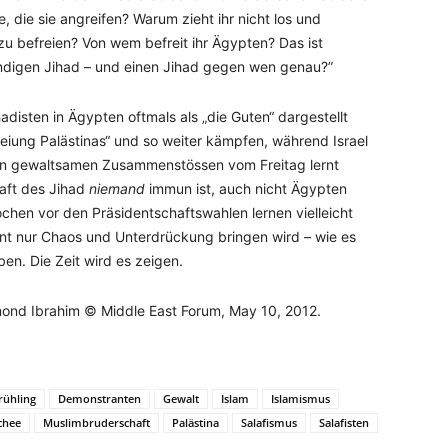
, die sie angreifen? Warum zieht ihr nicht los und
zu befreien? Von wem befreit ihr Ägypten? Das ist
tändigen Jihad – und einen Jihad gegen wen genau?”
adisten in Ägypten oftmals als „die Guten“ dargestellt
reiung Palästinas“ und so weiter kämpfen, während Israel
 den gewaltsamen Zusammenstössen vom Freitag lernt
aft des Jihad
niemand
immun ist, auch nicht Ägypten
ochen vor den Präsidentschaftswahlen lernen vielleicht
dent nur Chaos und Unterdrückung bringen wird – wie es
en. Die Zeit wird es zeigen.
nd Ibrahim © Middle East Forum, May 10, 2012.
rühling
Demonstranten
Gewalt
Islam
Islamismus
chee
Muslimbruderschaft
Palästina
Salafismus
Salafisten