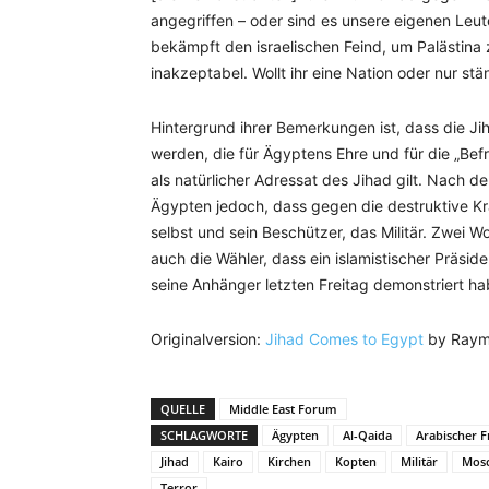
angegriffen – oder sind es unsere eigenen Leute
bekämpft den israelischen Feind, um Palästina 
inakzeptabel. Wollt ihr eine Nation oder nur s
Hintergrund ihrer Bemerkungen ist, dass die Jih
werden, die für Ägyptens Ehre und für die „Bef
als natürlicher Adressat des Jihad gilt. Nach
Ägypten jedoch, dass gegen die destruktive Kr
selbst und sein Beschützer, das Militär. Zwei W
auch die Wähler, dass ein islamistischer Präsi
seine Anhänger letzten Freitag demonstriert hab
Originalversion:
Jihad Comes to Egypt
by Raymo
QUELLE
Middle East Forum
SCHLAGWORTE
Ägypten
Al-Qaida
Arabischer F
Jihad
Kairo
Kirchen
Kopten
Militär
Mos
Terror