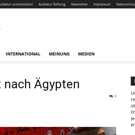
udiatur unterstützen!
Audiatur Stiftung
Newsletter
Impressum
Datenschut
INTERNATIONAL
MEINUNG
MEDIEN
 nach Ägypten
Un
0
r
ü
WhatsApp
Email
Drucken
Li
Os
je
e