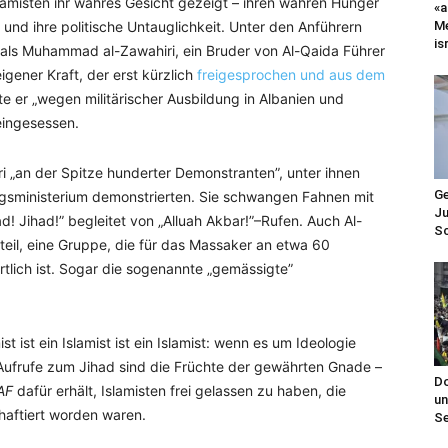
lamisten ihr wahres Gesicht gezeigt – ihren wahren Hunger
«a
Me
nd ihre politische Untauglichkeit. Unter den Anführern
is
 als Muhammad al-Zawahiri, ein Bruder von Al-Qaida Führer
gener Kraft, der erst kürzlich
freigesprochen und aus dem
te er „wegen militärischer Ausbildung in Albanien und
eingesessen.
i „an der Spitze hunderter Demonstranten”, unter ihnen
Ge
ngsministerium demonstrierten. Sie schwangen Fahnen mit
Ju
d! Jihad!” begleitet von „Alluah Akbar!”–Rufen. Auch Al-
Sc
eil, eine Gruppe, die für das Massaker an etwa 60
tlich ist. Sogar die sogenannte „gemässigte”
ist ist ein Islamist ist ein Islamist: wenn es um Ideologie
d Aufrufe zum Jihad sind die Früchte der gewährten Gnade –
Do
AF
dafür erhält, Islamisten frei gelassen zu haben, die
un
haftiert worden waren.
Se