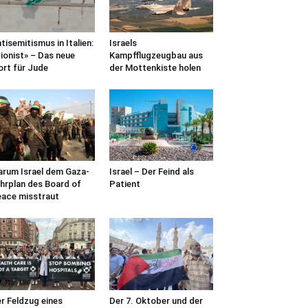
tisemitismus in Italien:
Israels
ionist» – Das neue
Kampfflugzeugbau aus
rt für Jude
der Mottenkiste holen
rum Israel dem Gaza-
Israel – Der Feind als
hrplan des Board of
Patient
ace misstraut
r Feldzug eines
Der 7. Oktober und der