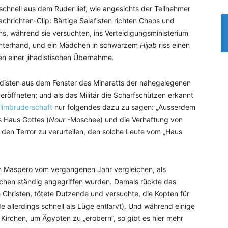
schnell aus dem Ruder lief, wie angesichts der Teilnehmer
achrichten-Clip: Bärtige Salafisten richten Chaos und
ns, während sie versuchten, ins Verteidigungsministerium
interhand, und ein Mädchen in schwarzem
Hijab
riss einen
n einer jihadistischen Übernahme.
adisten aus dem Fenster des Minaretts der nahegelegenen
eröffneten; und als das Militär die Scharfschützen erkannt
limbruderschaft
nur folgendes dazu zu sagen: „Ausserdem
as Haus Gottes (
Nour
-Moschee) und die Verhaftung von
 den Terror zu verurteilen, den solche Leute vom „Haus
n Maspero vom vergangenen Jahr vergleichen, als
irchen ständig angegriffen wurden. Damals rückte das
h Christen, tötete Dutzende und versuchte, die Kopten für
 allerdings schnell als Lüge entlarvt). Und während einige
 Kirchen, um Ägypten zu „erobern”, so gibt es hier mehr