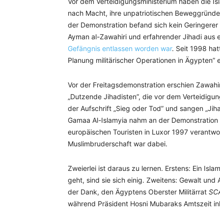
Vor dem Verteidigungsministerium haben die Is
nach Macht, ihre unpatriotischen Beweggründe u
der Demonstration befand sich kein Geringerer
Ayman al-Zawahiri und erfahrender Jihadi aus ei
Gefängnis entlassen worden war
. Seit 1998 hat
Planung militärischer Operationen in Ägypten” 
Vor der Freitagsdemonstration erschien Zawahir
„Dutzende Jihadisten”, die vor dem Verteidigu
der Aufschrift „Sieg oder Tod” und sangen „Jiha
Gamaa Al-Islamyia nahm an der Demonstration t
europäischen Touristen in Luxor 1997 verantwor
Muslimbruderschaft war dabei.
Zweierlei ist daraus zu lernen. Erstens: Ein Islam
geht, sind sie sich einig. Zweitens: Gewalt un
der Dank, den Ägyptens Oberster Militärrat
SC
während Präsident Hosni Mubaraks Amtszeit in