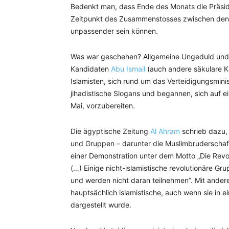
Bedenkt man, dass Ende des Monats die Präside
Zeitpunkt des Zusammenstosses zwischen den I
unpassender sein können.
Was war geschehen? Allgemeine Ungeduld und di
Kandidaten
Abu Ismail
(auch andere säkulare Ka
Islamisten, sich rund um das Verteidigungsmini
jihadistische Slogans und begannen, sich auf e
Mai, vorzubereiten.
Die ägyptische Zeitung
Al Ahram
schrieb dazu, 
und Gruppen – darunter die Muslimbruderschaft,
einer Demonstration unter dem Motto „Die Revol
(…) Einige nicht-islamistische revolutionäre G
und werden nicht daran teilnehmen”. Mit ander
hauptsächlich islamistische, auch wenn sie in e
dargestellt wurde.