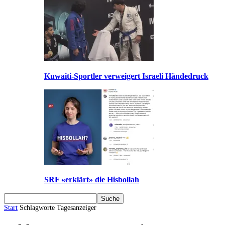
Kuwaiti-Sportler verweigert Israeli Händedruck
SRF «erklärt» die Hisbollah
Start
Schlagworte
Tagesanzeiger