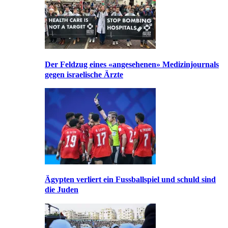
Der Feldzug eines «angesehenen» Medizinjournals
gegen israelische Ärzte
Ägypten verliert ein Fussballspiel und schuld sind
die Juden