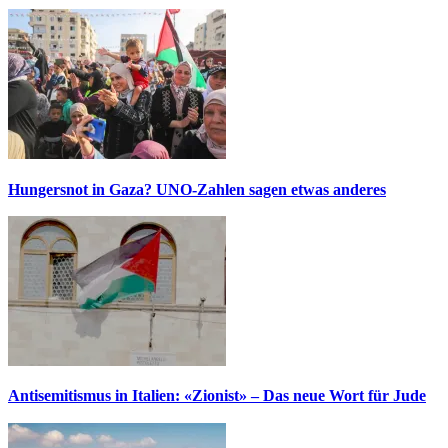
Hungersnot in Gaza? UNO-Zahlen sagen etwas anderes
Antisemitismus in Italien: «Zionist» – Das neue Wort für Jude