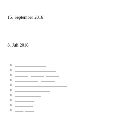
Knesset-Abgeordnete Hanin Zoabi: „Wir können der Idee eines jüdischen
Staates nicht zustimmen“
15. September 2016
Die unerwünschte Offenbarung eines deutschen Syrers
8. Juli 2016
KATEGORIEN
International
1821
Audiatur Exklusiv
1623
Meinung & Analyse
1544
Israel und Region
1017
Aktuelle Kurznachrichten
637
Jüdisches Leben
371
Innovation
225
Medien
112
Italiano
96
Français
91