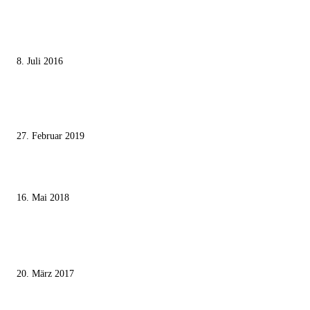
MEISTGELESEN
Die unerwünschte Offenbarung eines deutschen Syrers
8. Juli 2016
Pressefreiheit Fehlanzeige – Wie deutsche Politiker unliebsame Journaliste
mundtot machen wollen
27. Februar 2019
Ägypter stoppten die Gaza-Grenzunruhen
16. Mai 2018
MEISTKOMMENTIERT
Wie der Iran den israelischen Golan «befreien» will
20. März 2017