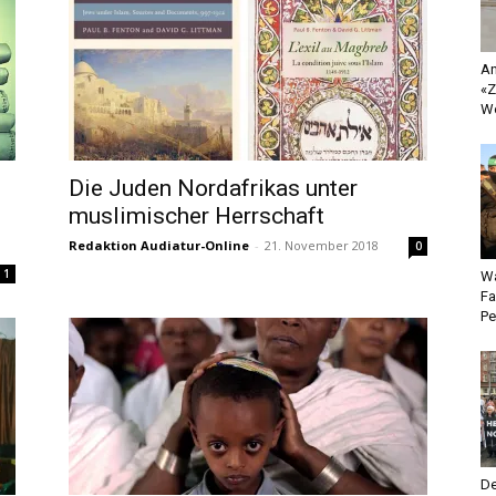
An
«Z
Wo
Die Juden Nordafrikas unter
muslimischer Herrschaft
Redaktion Audiatur-Online
-
21. November 2018
0
1
Wa
Fa
Pe
De