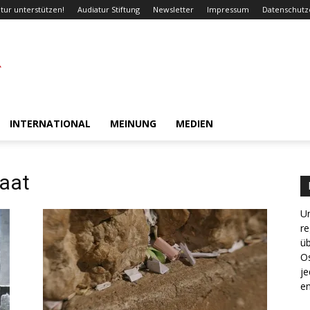
tur unterstützen!
Audiatur Stiftung
Newsletter
Impressum
Datenschutz
INTERNATIONAL
MEINUNG
MEDIEN
taat
Un
re
ü
Os
je
en