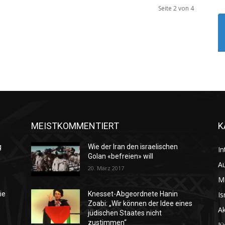
Seite 2 von 4
MEISTKOMMENTIERT
K
g
Wie der Iran den israelischen
In
Golan «befreien» will
Au
20. März 2017
M
Is
ie
Knesset-Abgeordnete Hanin
Zoabi: „Wir können der Idee eines
Ak
jüdischen Staates nicht
zustimmen“
Jü