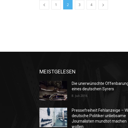
1
2
3
4
MEISTGELESEN
Die unerwünschte Offenbarun
eines deutschen Syrers
8. Juli 2016
Pressefreiheit Fehlanzeige – W
deutsche Politiker unliebsame
Journalisten mundtot machen
wollen