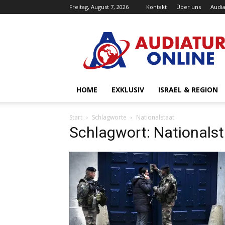
Freitag, August 7, 2026
Kontakt
Über uns
Audia
Audiatur-
Online
HOME
EXKLUSIV
ISRAEL & REGION
Start
Schlagworte
Nationalstaat
Schlagwort: Nationals