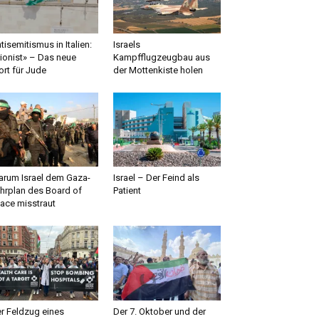
tisemitismus in Italien:
Israels
ionist» – Das neue
Kampfflugzeugbau aus
rt für Jude
der Mottenkiste holen
rum Israel dem Gaza-
Israel – Der Feind als
hrplan des Board of
Patient
ace misstraut
r Feldzug eines
Der 7. Oktober und der