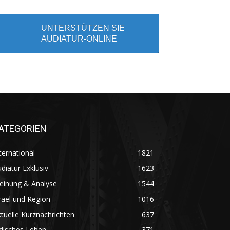
UNTERSTÜTZEN SIE
AUDIATUR-ONLINE
ATEGORIEN
ternational
1821
diatur Exklusiv
1623
einung & Analyse
1544
rael und Region
1016
tuelle Kurznachrichten
637
disches Leben
371