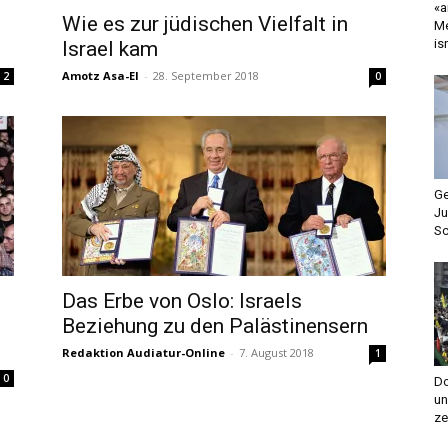
«a
Wie es zur jüdischen Vielfalt in
Me
is
Israel kam
Amotz Asa-El
-
28. September 2018
2
0
Ge
Ju
Sc
Das Erbe von Oslo: Israels
Beziehung zu den Palästinensern
Redaktion Audiatur-Online
-
7. August 2018
1
0
Do
un
ze