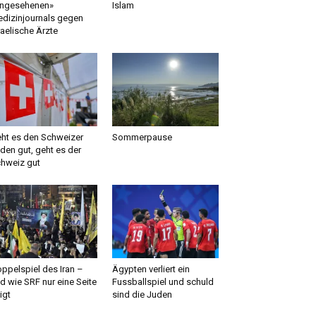
ngesehenen»
Islam
dizinjournals gegen
raelische Ärzte
ht es den Schweizer
Sommerpause
den gut, geht es der
hweiz gut
ppelspiel des Iran –
Ägypten verliert ein
d wie SRF nur eine Seite
Fussballspiel und schuld
igt
sind die Juden