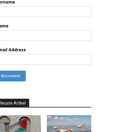
orname
ame
mail Address
Neuste Artikel