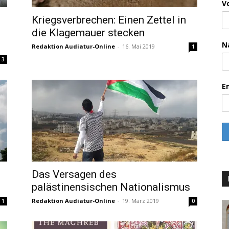
V
Kriegsverbrechen: Einen Zettel in
die Klagemauer stecken
N
Redaktion Audiatur-Online
-
16. Mai 2019
1
3
E
Das Versagen des
palästinensischen Nationalismus
Redaktion Audiatur-Online
-
19. März 2019
1
0