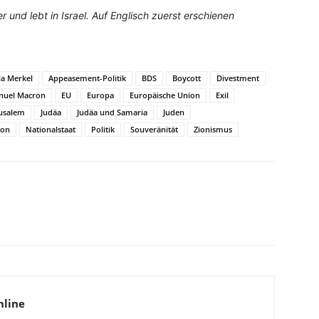
er und lebt in Israel. Auf Englisch zuerst erschienen
la Merkel
Appeasement-Politik
BDS
Boycott
Divestment
uel Macron
EU
Europa
Europäische Union
Exil
rusalem
Judäa
Judäa und Samaria
Juden
ion
Nationalstaat
Politik
Souveränität
Zionismus
WhatsApp
Email
Drucken
Li
nline