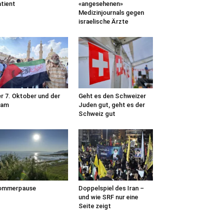
tient
«angesehenen»
Medizinjournals gegen
israelische Ärzte
r 7. Oktober und der
Geht es den Schweizer
lam
Juden gut, geht es der
Schweiz gut
ommerpause
Doppelspiel des Iran –
und wie SRF nur eine
Seite zeigt