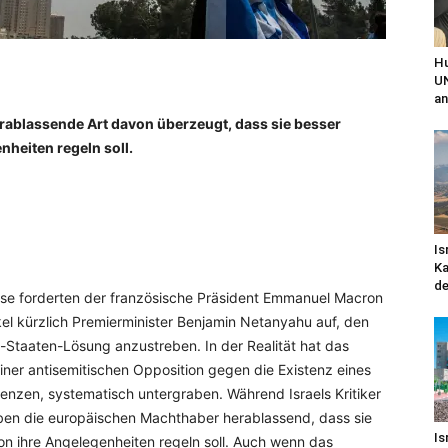
Hu
UN
an
erablassende Art davon überzeugt, dass sie besser
nheiten regeln soll.
Is
Ka
de
ise forderten der französische Präsident Emmanuel Macron
l kürzlich Premierminister Benjamin Netanyahu auf, den
-Staaten-Lösung anzustreben. In der Realität hat das
er antisemitischen Opposition gegen die Existenz eines
renzen, systematisch untergraben. Während Israels Kritiker
ben die europäischen Machthaber herablassend, dass sie
Is
on ihre Angelegenheiten regeln soll. Auch wenn das