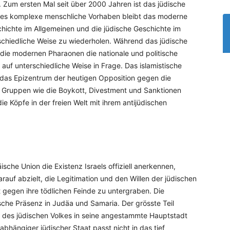
. Zum ersten Mal seit über 2000 Jahren ist das jüdische
edes komplexe menschliche Vorhaben bleibt das moderne
schichte im Allgemeinen und die jüdische Geschichte im
chiedliche Weise zu wiederholen. Während das jüdische
en die modernen Pharaonen die nationale und politische
auf unterschiedliche Weise in Frage. Das islamistische
 das Epizentrum der heutigen Opposition gegen die
he Gruppen wie die Boykott, Divestment und Sanktionen
 Köpfe in der freien Welt mit ihrem antijüdischen
che Union die Existenz Israels offiziell anerkennen,
arauf abzielt, die Legitimation und den Willen der jüdischen
it gegen ihre tödlichen Feinde zu untergraben. Die
ische Präsenz in Judäa und Samaria. Der grösste Teil
 des jüdischen Volkes in seine angestammte Hauptstadt
hängiger jüdischer Staat passt nicht in das tief