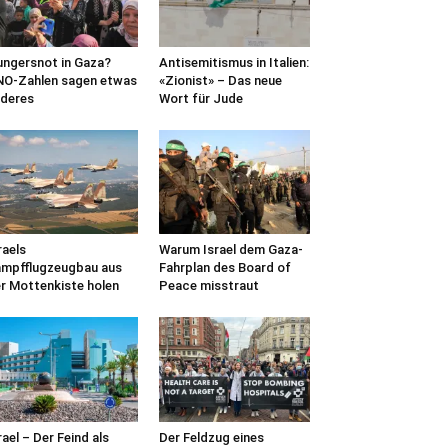
ngersnot in Gaza?
Antisemitismus in Italien:
O-Zahlen sagen etwas
«Zionist» – Das neue
deres
Wort für Jude
raels
Warum Israel dem Gaza-
mpfflugzeugbau aus
Fahrplan des Board of
r Mottenkiste holen
Peace misstraut
rael – Der Feind als
Der Feldzug eines