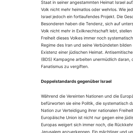
Staat in seiner angestammten Heimat Israel auf
Volk nicht mehr heimatlos oder wehrlos. Wie j
Israel jedoch ein fortlaufendes Projekt. Die Ge
Besonderen haben die Tendenz, sich auf unters
Volk nicht mehr in Exilknechtschaft lebt, stell
Freiheit dieses Volkes immer noch systematisch 
Regime des Iran und seine Verbündeten bilden
Existenz einer jüdischen Heimat. Antisemitisc
(BDS) Kampagne arbeiten unermüdlich daran, die
Fanatismus zu vergiften.
Doppelstandards gegenüber Israel
Während die Vereinten Nationen und die Europäis
befürworten sie eine Politik, die systematisch d
Nation zur Verteidigung ihrer nationalen Freihe
Europäische Union ist nicht nur gegen eine jüd
Europas weigert sich immer noch, die Rückkehr
Jerusalem anzuerkennen. Ein mächtiger und unab