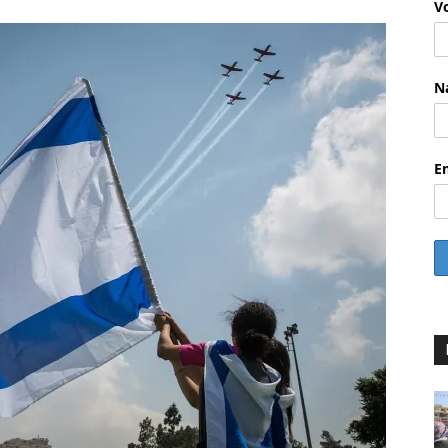
V
N
E