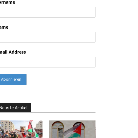
orname
ame
mail Address
Neuste Artikel