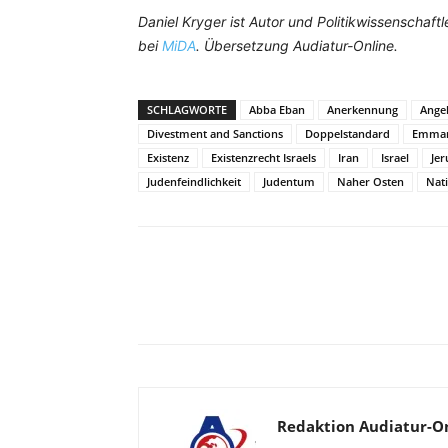
Daniel Kryger ist Autor und Politikwissenschaftl
bei
MiDA
. Übersetzung Audiatur-Online.
SCHLAGWORTE
Abba Eban
Anerkennung
Ange
Divestment and Sanctions
Doppelstandard
Emman
Existenz
Existenzrecht Israels
Iran
Israel
Je
Judenfeindlichkeit
Judentum
Naher Osten
Nat
Facebook
X
Telegram
Redaktion Audiatur-O