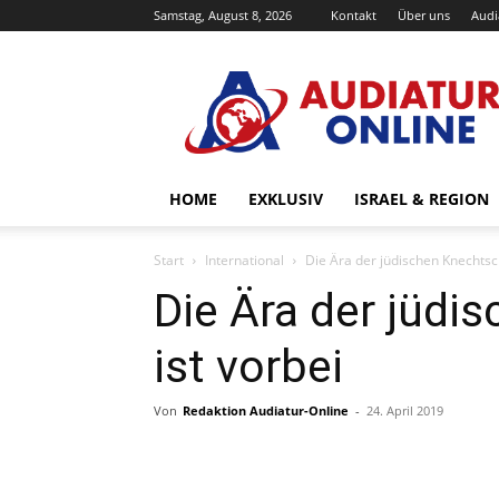
Samstag, August 8, 2026
Kontakt
Über uns
Audi
Audiatur-
Online
HOME
EXKLUSIV
ISRAEL & REGION
Start
International
Die Ära der jüdischen Knechtsch
Die Ära der jüdi
ist vorbei
Von
Redaktion Audiatur-Online
-
24. April 2019
Facebook
X
Telegram