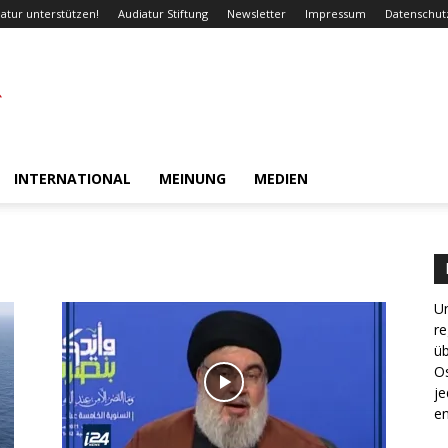
atur unterstützen!
Audiatur Stiftung
Newsletter
Impressum
Datenschut
INTERNATIONAL
MEINUNG
MEDIEN
Un
re
ü
Os
je
en