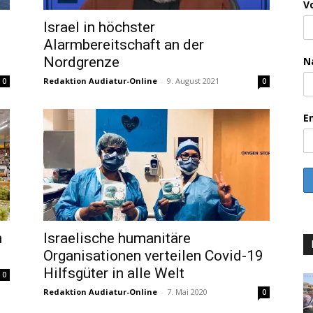
V
Israel in höchster
Alarmbereitschaft an der
Nordgrenze
N
Redaktion Audiatur-Online
-
9. August 2021
0
0
E
m
Israelische humanitäre
Organisationen verteilen Covid-19
Hilfsgüter in alle Welt
0
Redaktion Audiatur-Online
-
7. Mai 2020
0