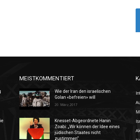
MEISTKOMMENTIERT
K
g
Wie der Iran den israelischen
In
Golan «befreien» will
Au
20. März 2017
M
Is
ie
Knesset-Abgeordnete Hanin
Zoabi: „Wir können der Idee eines
Ak
jüdischen Staates nicht
zustimmen“
Jü