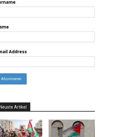
orname
ame
mail Address
Neuste Artikel