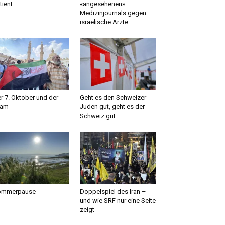
tient
«angesehenen»
Medizinjournals gegen
israelische Ärzte
r 7. Oktober und der
Geht es den Schweizer
lam
Juden gut, geht es der
Schweiz gut
ommerpause
Doppelspiel des Iran –
und wie SRF nur eine Seite
zeigt