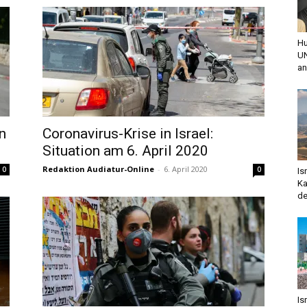
Hu
UN
an
n
Coronavirus-Krise in Israel:
Situation am 6. April 2020
Redaktion Audiatur-Online
-
6. April 2020
0
0
Is
Ka
de
Is