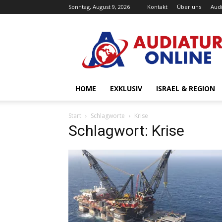
Sonntag, August 9, 2026
Kontakt
Über uns
Audi
Audiatur-
Online
HOME
EXKLUSIV
ISRAEL & REGION
Start
Schlagworte
Krise
Schlagwort: Krise