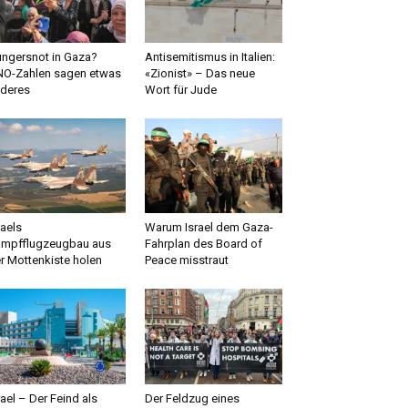
ngersnot in Gaza?
Antisemitismus in Italien:
O-Zahlen sagen etwas
«Zionist» – Das neue
deres
Wort für Jude
raels
Warum Israel dem Gaza-
mpfflugzeugbau aus
Fahrplan des Board of
r Mottenkiste holen
Peace misstraut
rael – Der Feind als
Der Feldzug eines