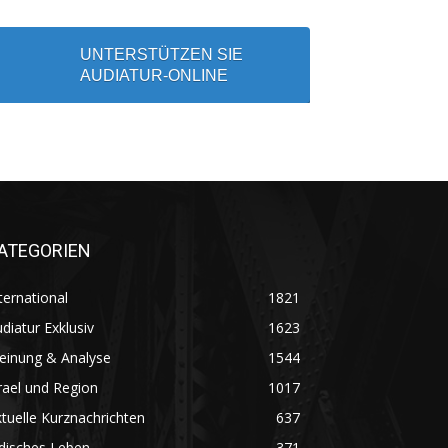
UNTERSTÜTZEN SIE
AUDIATUR-ONLINE
ATEGORIEN
ternational
1821
diatur Exklusiv
1623
einung & Analyse
1544
rael und Region
1017
tuelle Kurznachrichten
637
disches Leben
371