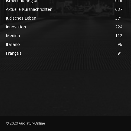
Israel und Region
1016
Aktuelle Kurznachrichten
637
Jüdisches Leben
371
Innovation
224
Medien
112
Italiano
96
Français
91
© 2020 Audiatur-Online