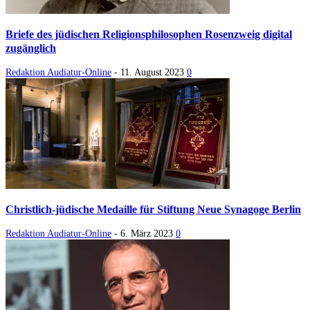
Briefe des jüdischen Religionsphilosophen Rosenzweig digital
zugänglich
Redaktion Audiatur-Online
-
11. August 2023
0
Christlich-jüdische Medaille für Stiftung Neue Synagoge Berlin
Redaktion Audiatur-Online
-
6. März 2023
0