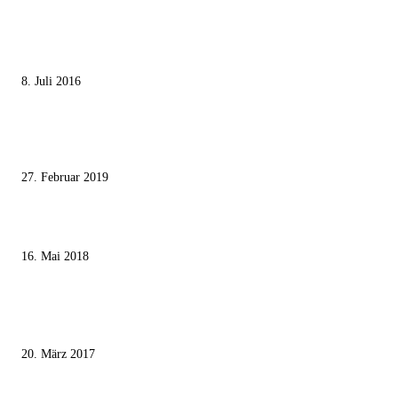
MEISTGELESEN
Die unerwünschte Offenbarung eines deutschen Syrers
8. Juli 2016
Pressefreiheit Fehlanzeige – Wie deutsche Politiker unliebsame Journaliste
mundtot machen wollen
27. Februar 2019
Ägypter stoppten die Gaza-Grenzunruhen
16. Mai 2018
MEISTKOMMENTIERT
Wie der Iran den israelischen Golan «befreien» will
20. März 2017