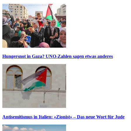
Hungersnot in Gaza? UNO-Zahlen sagen etwas anderes
Antisemitismus in Italien: «Zionist» – Das neue Wort für Jude