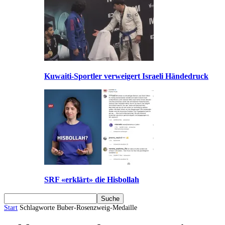
Kuwaiti-Sportler verweigert Israeli Händedruck
SRF «erklärt» die Hisbollah
Start
Schlagworte
Buber-Rosenzweig-Medaille