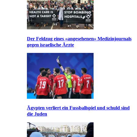
Der Feldzug eines «angesehenen» Medizinjournals
gegen israelische Ärzte
Ägypten verliert ein Fussballspiel und schuld sind
die Juden