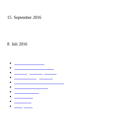
Knesset-Abgeordnete Hanin Zoabi: „Wir können der Idee eines jüdischen
Staates nicht zustimmen“
15. September 2016
Die unerwünschte Offenbarung eines deutschen Syrers
8. Juli 2016
KATEGORIEN
International
1821
Audiatur Exklusiv
1623
Meinung & Analyse
1544
Israel und Region
1017
Aktuelle Kurznachrichten
637
Jüdisches Leben
371
Innovation
225
Medien
112
Italiano
96
Français
91