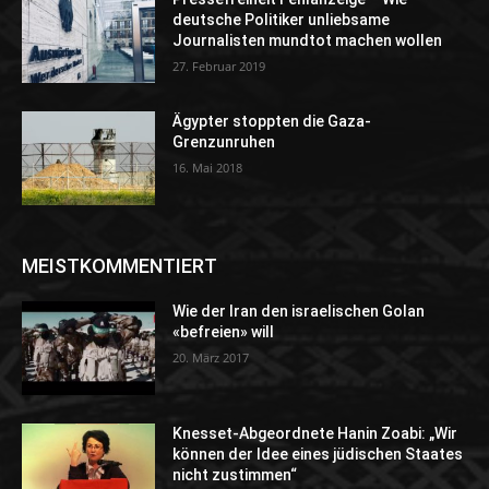
deutsche Politiker unliebsame
Journalisten mundtot machen wollen
27. Februar 2019
Ägypter stoppten die Gaza-
Grenzunruhen
16. Mai 2018
MEISTKOMMENTIERT
Wie der Iran den israelischen Golan
«befreien» will
20. März 2017
Knesset-Abgeordnete Hanin Zoabi: „Wir
können der Idee eines jüdischen Staates
nicht zustimmen“