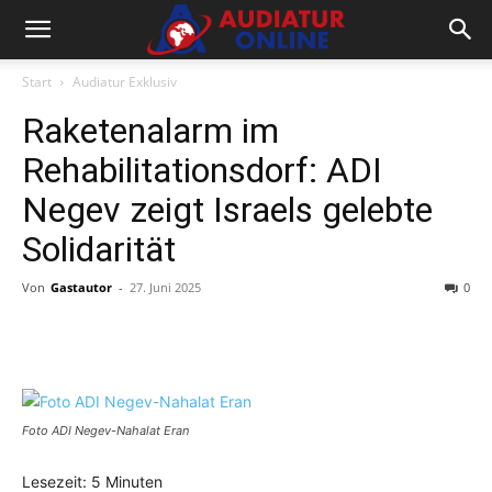
Start
Audiatur Exklusiv
Raketenalarm im
Rehabilitationsdorf: ADI
Negev zeigt Israels gelebte
Solidarität
Von
Gastautor
-
27. Juni 2025
0
Facebook
X
Telegram
WhatsA
Foto ADI Negev-Nahalat Eran
Lesezeit:
5
Minuten