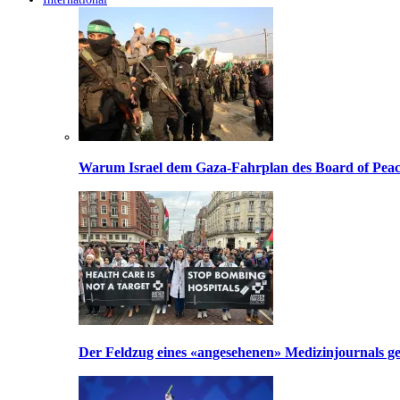
Warum Israel dem Gaza-Fahrplan des Board of Peac
Der Feldzug eines «angesehenen» Medizinjournals geg