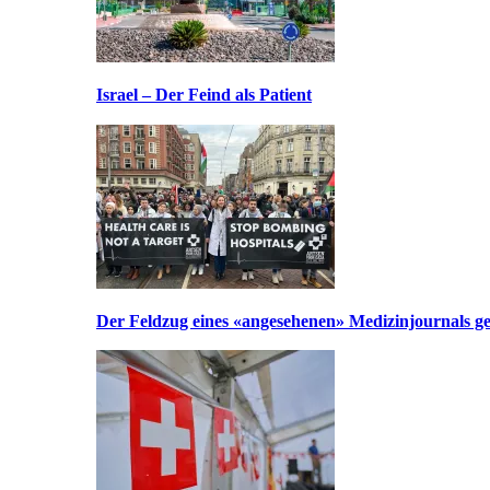
Israel – Der Feind als Patient
Der Feldzug eines «angesehenen» Medizinjournals geg