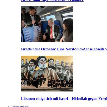
Israels neue Ostbahn: Eine Nord-Süd-Achse abseits v
Libanon einigt sich mit Israel – Hisbollah gegen Frie
International