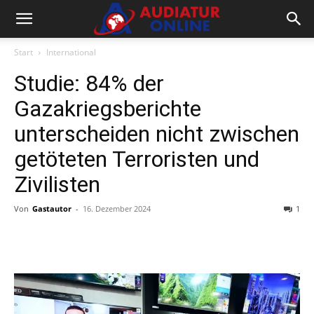
Start
International
Studie: 84% der
Gazakriegsberichte
unterscheiden nicht zwischen
getöteten Terroristen und
Zivilisten
Von
Gastautor
-
16. Dezember 2024
1
Facebook
X
Telegram
WhatsA