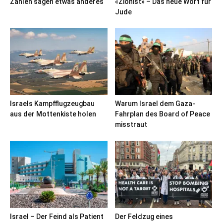
Zahlen sagen etwas anderes
«Zionist» – Das neue Wort für
Jude
Israels Kampfflugzeugbau
Warum Israel dem Gaza-
aus der Mottenkiste holen
Fahrplan des Board of Peace
misstraut
Israel – Der Feind als Patient
Der Feldzug eines