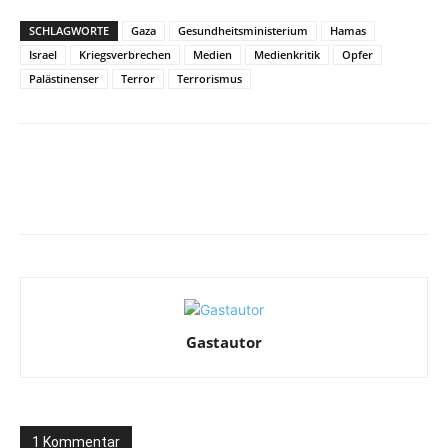
SCHLAGWORTE
Gaza
Gesundheitsministerium
Hamas
Israel
Kriegsverbrechen
Medien
Medienkritik
Opfer
Palästinenser
Terror
Terrorismus
Facebook
X
Telegram
WhatsA
Gastautor
1 Kommentar