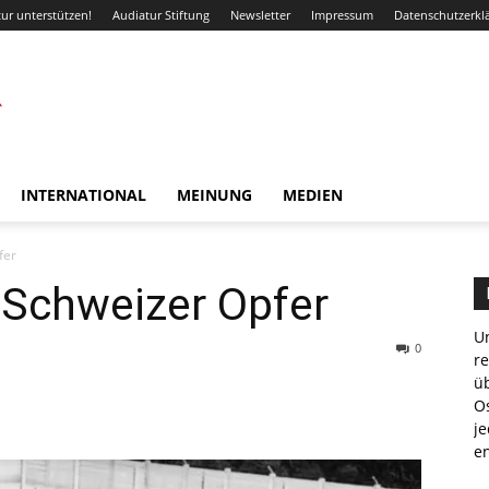
ur unterstützen!
Audiatur Stiftung
Newsletter
Impressum
Datenschutzerkl
INTERNATIONAL
MEINUNG
MEDIEN
fer
 Schweizer Opfer
Un
0
r
ü
WhatsApp
Email
Drucken
Li
Os
je
e