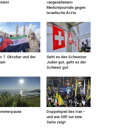
tient
«angesehenen»
Medizinjournals gegen
israelische Ärzte
r 7. Oktober und der
Geht es den Schweizer
lam
Juden gut, geht es der
Schweiz gut
ommerpause
Doppelspiel des Iran –
und wie SRF nur eine
Seite zeigt