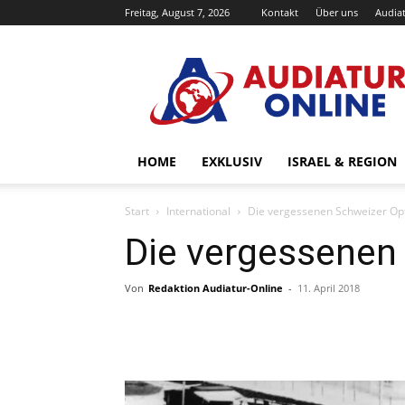
Freitag, August 7, 2026
Kontakt
Über uns
Audiat
Audiatur-
Online
HOME
EXKLUSIV
ISRAEL & REGION
Start
International
Die vergessenen Schweizer Op
Die vergessenen
Von
Redaktion Audiatur-Online
-
11. April 2018
Facebook
X
Telegram