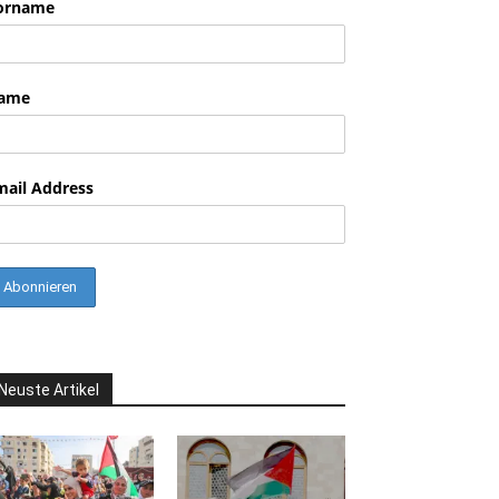
orname
ame
mail Address
Neuste Artikel