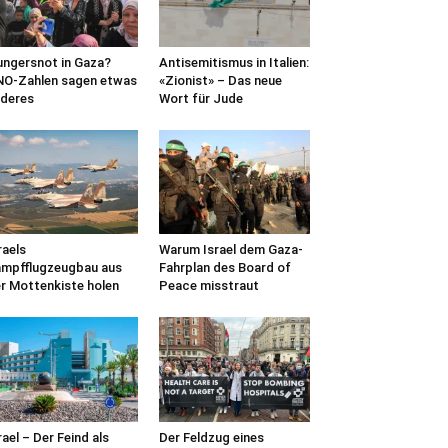
ngersnot in Gaza?
Antisemitismus in Italien:
O-Zahlen sagen etwas
«Zionist» – Das neue
deres
Wort für Jude
raels
Warum Israel dem Gaza-
mpfflugzeugbau aus
Fahrplan des Board of
r Mottenkiste holen
Peace misstraut
rael – Der Feind als
Der Feldzug eines