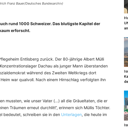
drich Franz Bauer/Deutsches Bundesarchiv)
Hu
UN
auch rund 1000 Schweizer. Das blutigste Kapitel der
an
 kaum erforscht.
egeheim Entlisberg zurück. Der 80-jährige Albert Mülli
 Konzentrationslager Dachau als junger Mann überstanden
Is
Sozialdemokrat während des Zweiten Weltkriegs dort
Ka
m Heim war qualvoll. Nach einem Hirnschlag verfolgten ihn
de
en mussten, wie unser Vater (…) all die Gräueltaten, die er
inen Träumen erneut durchlitt“, erinnern sich Müllis Töchter.
el bedeutet, schreiben sie in den
Unterlagen
, die heute im
Is