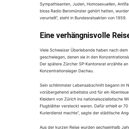
Sympathisanten, Juden, Homosexuellen, Antifa
bloss Radio Beromünster gehört hatten, wurden
verurteilt“, steht in Bundesratsakten von 1959.
Eine verhängnisvolle Reis
Viele Schweizer Überlebende haben nach dem K
geschwiegen, denen sie in den Konzentrationsla
Der spätere Zürcher SP-Kantonsrat erzählte an 
Konzentrationslager Dachau.
Sein schlimmster Lebensabschnitt begann im No
vorübergehend arbeitslos und für ein Abenteue
Kleidern von Zürich ins nationalsozialistisch
Flugblätter versteckt waren. Dafür erhielt er 70
Kurierdienst machte“, sagte der städtische Ange
Aus der kurzen Reise wurden sechseinhalb Jah