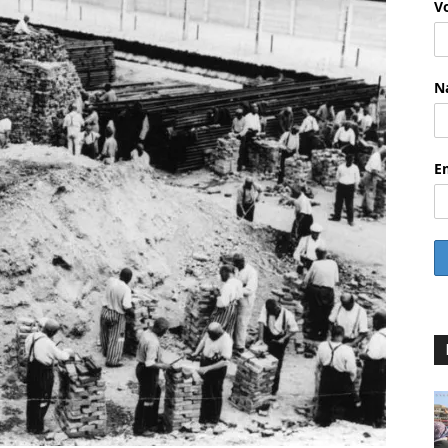
V
N
E