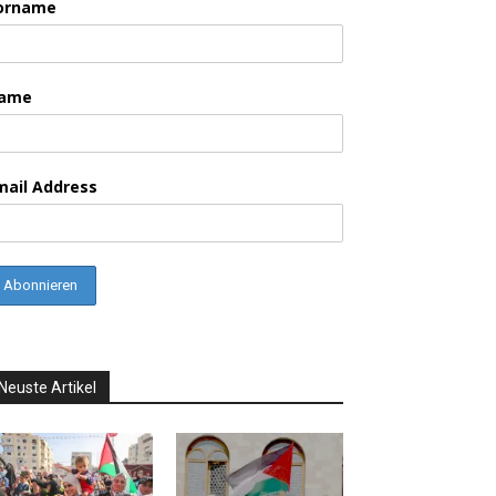
orname
ame
mail Address
Neuste Artikel