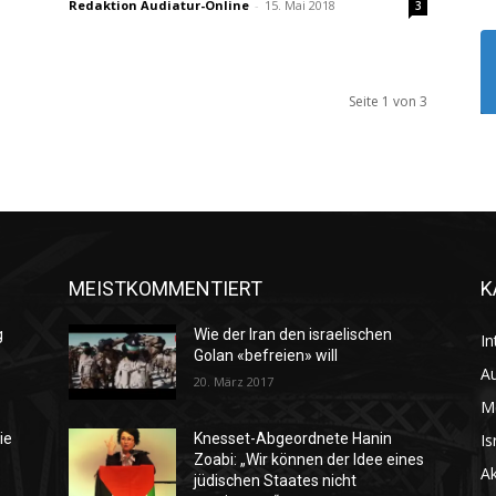
Redaktion Audiatur-Online
-
15. Mai 2018
3
Seite 1 von 3
MEISTKOMMENTIERT
K
g
Wie der Iran den israelischen
In
Golan «befreien» will
Au
20. März 2017
M
Is
ie
Knesset-Abgeordnete Hanin
Zoabi: „Wir können der Idee eines
Ak
jüdischen Staates nicht