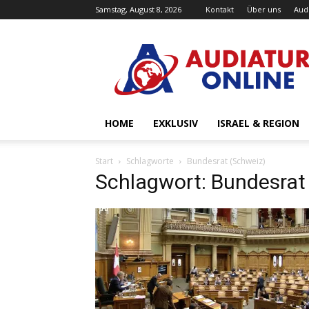
Samstag, August 8, 2026
Kontakt
Über uns
Aud
Audiatur-
Online
HOME
EXKLUSIV
ISRAEL & REGION
Start
Schlagworte
Bundesrat (Schweiz)
Schlagwort: Bundesrat