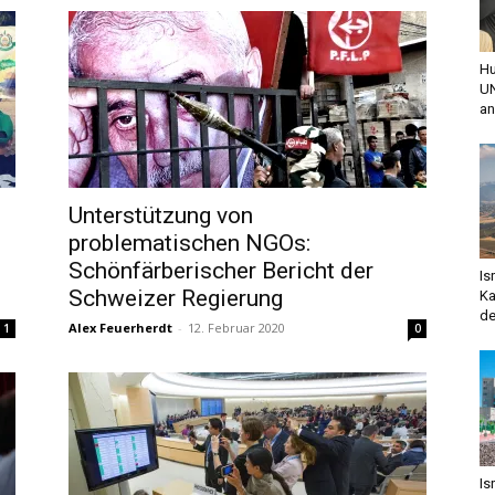
Hu
UN
an
Unterstützung von
problematischen NGOs:
Schönfärberischer Bericht der
Is
Schweizer Regierung
Ka
de
Alex Feuerherdt
-
12. Februar 2020
1
0
Is