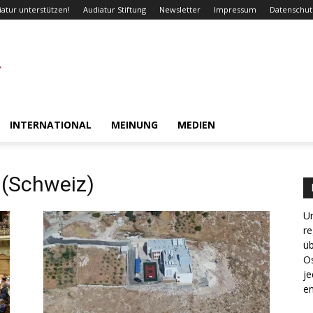
iatur unterstützen!
Audiatur Stiftung
Newsletter
Impressum
Datenschut
INTERNATIONAL
MEINUNG
MEDIEN
 (Schweiz)
Un
re
ü
Os
je
en