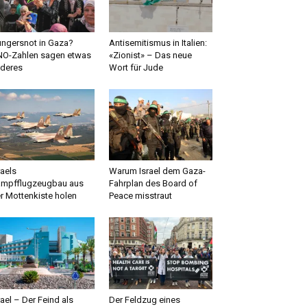
ngersnot in Gaza?
Antisemitismus in Italien:
O-Zahlen sagen etwas
«Zionist» – Das neue
deres
Wort für Jude
raels
Warum Israel dem Gaza-
mpfflugzeugbau aus
Fahrplan des Board of
r Mottenkiste holen
Peace misstraut
rael – Der Feind als
Der Feldzug eines