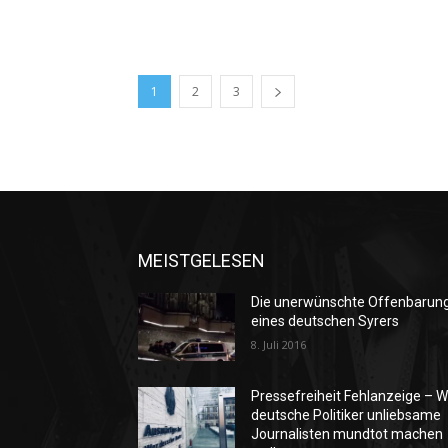
1
2
3
MEISTGELESEN
Die unerwünschte Offenbarun
eines deutschen Syrers
8. Juli 2016
Pressefreiheit Fehlanzeige – W
deutsche Politiker unliebsame
Journalisten mundtot machen