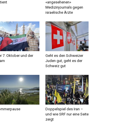
tient
«angesehenen»
Medizinjournals gegen
israelische Ärzte
r 7. Oktober und der
Geht es den Schweizer
lam
Juden gut, geht es der
Schweiz gut
ommerpause
Doppelspiel des Iran –
und wie SRF nur eine Seite
zeigt