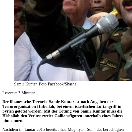
Samir Kuntar. Foto Facebook/Shasha
Lesezeit:
3
Minuten
Der libanesische Terrorist Samir Kuntar ist nach Angaben der
Terrororganisation Hisbollah, bei einem israelischen Luftangriff in
Syrien getötet worden. Mit der Tötung von Samir Kuntar muss die
Hisbollah den Verlust zweier Gallionsfiguren innerhalb eines Jahres
hinnehmen.
Nachdem im Januar 2015 bereits Jihad Mugniyah, Sohn des berüchtigten