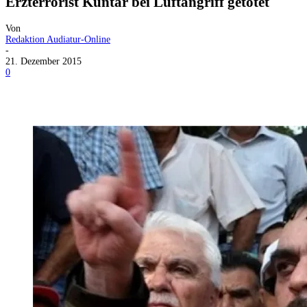
Erzterrorist Kuntar bei Luftangriff getötet
Von
Redaktion Audiatur-Online
-
21. Dezember 2015
0
Facebook
X
Telegram
WhatsApp