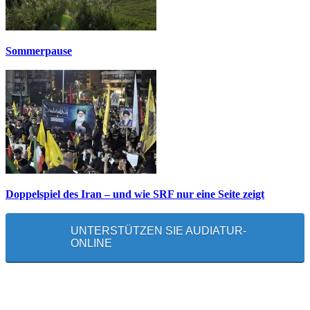
Sommerpause
Doppelspiel des Iran – und wie SRF nur eine Seite zeigt
UNTERSTÜTZEN SIE AUDIATUR-
ONLINE
MEISTGELESEN