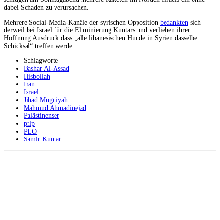
dabei Schaden zu verursachen.
Mehrere Social-Media-Kanäle der syrischen Opposition
bedankten
sich
derweil bei Israel für die Eliminierung Kuntars und verliehen ihrer
Hoffnung Ausdruck dass „alle libanesischen Hunde in Syrien dasselbe
Schicksal“ treffen werde.
Schlagworte
Bashar Al-Assad
Hisbollah
Iran
Israel
Jihad Mugniyah
Mahmud Ahmadinejad
Palästinenser
pflp
PLO
Samir Kuntar
Facebook
X
Telegram
WhatsApp