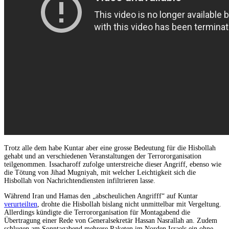
Trotz alle dem habe Kuntar aber eine grosse Bedeutung für die Hisbollah
gehabt und an verschiedenen Veranstaltungen der Terrororganisation
teilgenommen. Issacharoff zufolge unterstreiche dieser Angriff, ebenso wie
die Tötung von Jihad Mugniyah, mit welcher Leichtigkeit sich die
Hisbollah von Nachrichtendiensten infiltrieren lasse.
Während Iran und Hamas den „abscheulichen Angrifff“ auf Kuntar
verurteilten
, drohte die Hisbollah bislang nicht unmittelbar mit Vergeltung.
Allerdings kündigte die Terrororganisation für Montagabend die
Übertragung einer Rede von Generalsekretär Hassan Nasrallah an. Zudem
schlugen am Sonntagabend mehrere Raketen im Norden Israels ein ohne