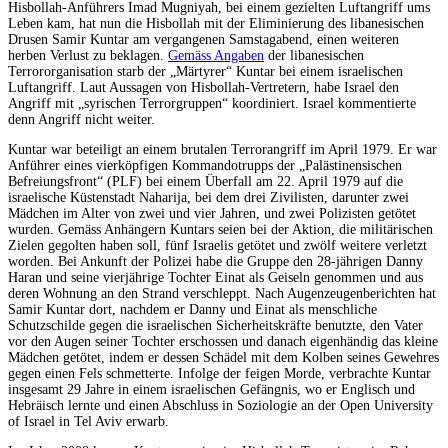
Hisbollah-Anführers Imad Mugniyah, bei einem gezielten Luftangriff ums
Leben kam, hat nun die Hisbollah mit der Eliminierung des libanesischen
Drusen Samir Kuntar am vergangenen Samstagabend, einen weiteren
herben Verlust zu beklagen.
Gemäss Angaben
der libanesischen
Terrororganisation starb der „Märtyrer“ Kuntar bei einem israelischen
Luftangriff. Laut Aussagen von Hisbollah-Vertretern, habe Israel den
Angriff mit „syrischen Terrorgruppen“ koordiniert. Israel kommentierte
denn Angriff nicht weiter.
Kuntar war beteiligt an einem brutalen Terrorangriff im April 1979. Er war
Anführer eines vierköpfigen Kommandotrupps der „Palästinensischen
Befreiungsfront“ (PLF) bei einem Überfall am 22. April 1979 auf die
israelische Küstenstadt Naharija, bei dem drei Zivilisten, darunter zwei
Mädchen im Alter von zwei und vier Jahren, und zwei Polizisten getötet
wurden. Gemäss Anhängern Kuntars seien bei der Aktion, die militärischen
Zielen gegolten haben soll, fünf Israelis getötet und zwölf weitere verletzt
worden. Bei Ankunft der Polizei habe die Gruppe den 28-jährigen Danny
Haran und seine vierjährige Tochter Einat als Geiseln genommen und aus
deren Wohnung an den Strand verschleppt. Nach Augenzeugenberichten hat
Samir Kuntar dort, nachdem er Danny und Einat als menschliche
Schutzschilde gegen die israelischen Sicherheitskräfte benutzte, den Vater
vor den Augen seiner Tochter erschossen und danach eigenhändig das kleine
Mädchen getötet, indem er dessen Schädel mit dem Kolben seines Gewehres
gegen einen Fels schmetterte. Infolge der feigen Morde, verbrachte Kuntar
insgesamt 29 Jahre in einem israelischen Gefängnis, wo er Englisch und
Hebräisch lernte und einen Abschluss in Soziologie an der Open University
of Israel in Tel Aviv erwarb.