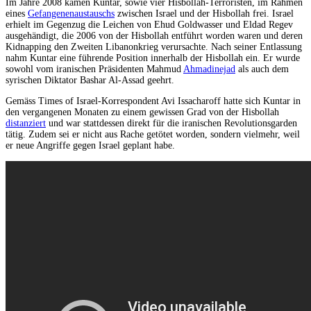
Im Jahre 2008 kamen Kuntar, sowie vier Hisbollah-Terroristen, im Rahmen
eines
Gefangenenaustauschs
zwischen Israel und der Hisbollah frei. Israel
erhielt im Gegenzug die Leichen von Ehud Goldwasser und Eldad Regev
ausgehändigt, die 2006 von der Hisbollah entführt worden waren und deren
Kidnapping den Zweiten Libanonkrieg verursachte. Nach seiner Entlassung
nahm Kuntar eine führende Position innerhalb der Hisbollah ein. Er wurde
sowohl vom iranischen Präsidenten Mahmud
Ahmadinejad
als auch dem
syrischen Diktator Bashar Al-Assad geehrt.
Gemäss Times of Israel-Korrespondent Avi Issacharoff hatte sich Kuntar in
den vergangenen Monaten zu einem gewissen Grad von der Hisbollah
distanziert
und war stattdessen direkt für die iranischen Revolutionsgarden
tätig. Zudem sei er nicht aus Rache getötet worden, sondern vielmehr, weil
er neue Angriffe gegen Israel geplant habe.