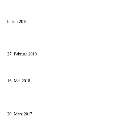
Die unerwünschte Offenbarung eines deutschen Syrers
8. Juli 2016
Pressefreiheit Fehlanzeige – Wie deutsche Politiker unliebsame Journaliste
mundtot machen wollen
27. Februar 2019
Ägypter stoppten die Gaza-Grenzunruhen
16. Mai 2018
MEISTKOMMENTIERT
Wie der Iran den israelischen Golan «befreien» will
20. März 2017
Knesset-Abgeordnete Hanin Zoabi: „Wir können der Idee eines jüdischen