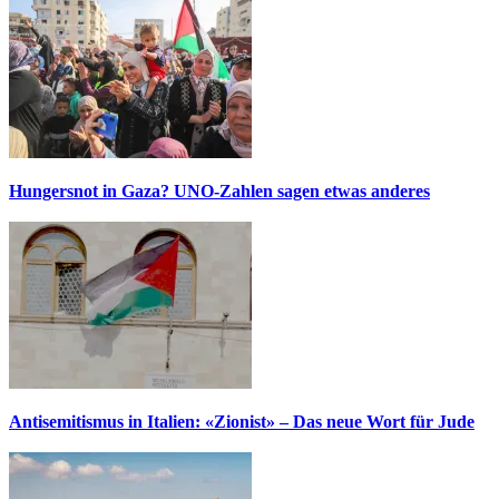
Hungersnot in Gaza? UNO-Zahlen sagen etwas anderes
Antisemitismus in Italien: «Zionist» – Das neue Wort für Jude