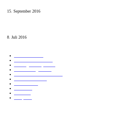
Staates nicht zustimmen“
15. September 2016
Die unerwünschte Offenbarung eines deutschen Syrers
8. Juli 2016
KATEGORIEN
International
1821
Audiatur Exklusiv
1623
Meinung & Analyse
1544
Israel und Region
1017
Aktuelle Kurznachrichten
637
Jüdisches Leben
371
Innovation
225
Medien
112
Italiano
96
Français
91