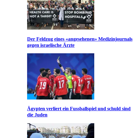
Der Feldzug eines «angesehenen» Medizinjournals
gegen israelische Ärzte
Ägypten verliert ein Fussballspiel und schuld sind
die Juden