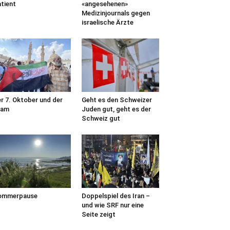
tient
«angesehenen»
Medizinjournals gegen
israelische Ärzte
r 7. Oktober und der
Geht es den Schweizer
lam
Juden gut, geht es der
Schweiz gut
ommerpause
Doppelspiel des Iran –
und wie SRF nur eine
Seite zeigt