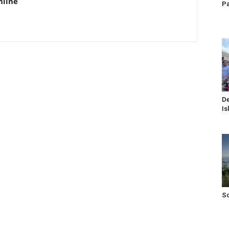
nline
Pa
De
Is
S