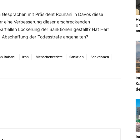
n Gesprächen mit Präsident Rouhani in Davos diese
Hu
 eine Verbesserung dieser erschreckenden
UN
rtiellen Lockerung der Sanktionen gestellt? Hat Herr
an
r Abschaffung der Todesstrafe angehalten?
an Rohani
Iran
Menschenrechte
Sanktion
Sanktionen
Is
Ka
de
WhatsApp
Email
Drucken
Li
Is