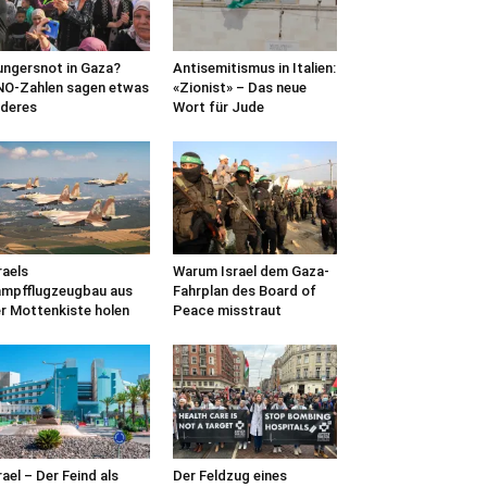
ngersnot in Gaza?
Antisemitismus in Italien:
O-Zahlen sagen etwas
«Zionist» – Das neue
deres
Wort für Jude
raels
Warum Israel dem Gaza-
mpfflugzeugbau aus
Fahrplan des Board of
r Mottenkiste holen
Peace misstraut
nkedin
rael – Der Feind als
Der Feldzug eines