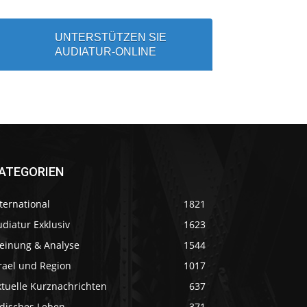
UNTERSTÜTZEN SIE
AUDIATUR-ONLINE
ATEGORIEN
ternational
1821
diatur Exklusiv
1623
einung & Analyse
1544
rael und Region
1017
ktuelle Kurznachrichten
637
üdisches Leben
371