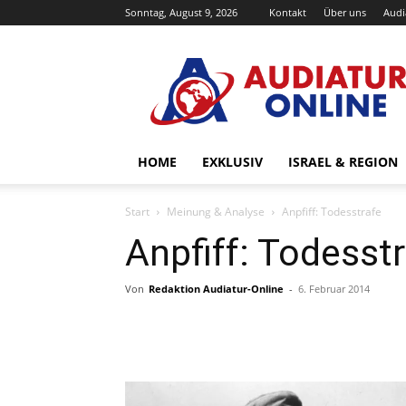
Sonntag, August 9, 2026
Kontakt
Über uns
Audi
Audiatur-
Online
HOME
EXKLUSIV
ISRAEL & REGION
Start
Meinung & Analyse
Anpfiff: Todesstrafe
Anpfiff: Todesst
Von
Redaktion Audiatur-Online
-
6. Februar 2014
Facebook
X
Telegram