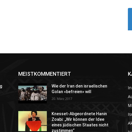
MEISTKOMMENTIERT
K
g
Wie der Iran den israelischen
In
Golan «befreien» will
Au
20. März 2017
M
Is
Knesset-Abgeordnete Hanin
Zoabi: „Wir können der Idee
A
eines jüdischen Staates nicht
zustimmen“
J