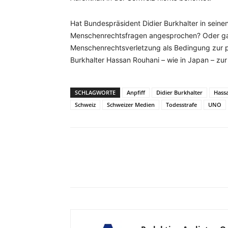
Hat Bundespräsident Didier Burkhalter in seine
Menschenrechtsfragen angesprochen? Oder gar
Menschenrechtsverletzung als Bedingung zur pa
Burkhalter Hassan Rouhani – wie in Japan – zu
SCHLAGWORTE
Anpfiff
Didier Burkhalter
Hass
Schweiz
Schweizer Medien
Todesstrafe
UNO
Facebook
X
Telegram