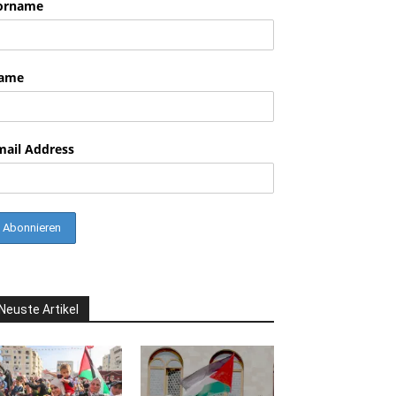
orname
ame
mail Address
Neuste Artikel