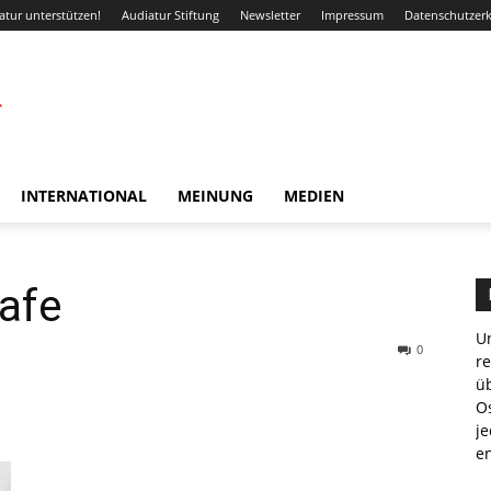
atur unterstützen!
Audiatur Stiftung
Newsletter
Impressum
Datenschutzer
INTERNATIONAL
MEINUNG
MEDIEN
rafe
Un
0
r
ü
WhatsApp
Email
Drucken
Li
Os
je
e